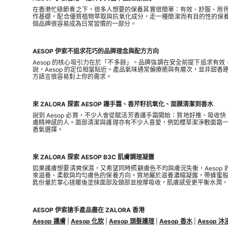
在香港忙碌節奏之下，很多人想要的保養其實很簡單：有效、舒服、用得安
作基礎，配合優質植物萃取與抗氧化成分，走一種簡潔而有目的性的保養
個品牌很容易成為日常習慣的一部分。
AESOP 伊索不追求花巧的品牌理念與配方方向
Aesop 的核心吸引力在於「不多餘」。品牌強調在安全前提下追求
說，Aesop 的定位相當貼近。產品氣味通常偏療癒與有層次，並非甜
方語言很容易對上你的需求。
來 ZALORA 探索 AESOP 護手霜、香芹籽抗氧化、面膜清潔到香水
說到 Aesop 必買，不少人會從賦活芳香護手霜開始：質地好推、
膚精神感的人。面部清潔與護理亦有不少人喜愛，例如櫻草潔淨敷面霜
香氣選擇。
來 ZALORA 探索 AESOP B3C 肌膚調理凝露
如果護膚想要清爽保濕，又希望同時照顧膚色不均與膚況失衡，Aesop 
來滋養、柔軟與均勻膚色的保養方向。質地屬於滋養濃縮凝露，帶蜂蜜
匙份量於掌心搓暖後塗抹面部及頸部並按摩吸收，肌膚感受更平衡水潤，
AESOP 伊索搶手產品盡在 ZALORA 香港
Aesop 護膚
|
Aesop 化妝
|
Aesop 頭髮護理
|
Aesop 香水
|
Aesop 