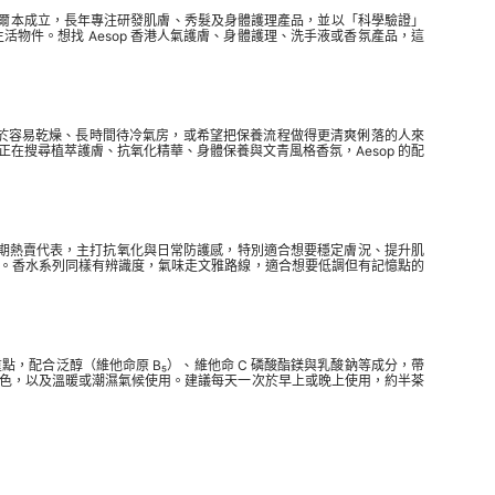
洲墨爾本成立，長年專注研發肌膚、秀髮及身體護理產品，並以「科學驗證」
件。想找 Aesop 香港人氣護膚、身體護理、洗手液或香氛產品，這
對於容易乾燥、長時間待冷氣房，或希望把保養流程做得更清爽俐落的人來
在搜尋植萃護膚、抗氧化精華、身體保養與文青風格香氛，Aesop 的配
長期熱賣代表，主打抗氧化與日常防護感，特別適合想要穩定膚況、提升肌
。香水系列同樣有辨識度，氣味走文雅路線，適合想要低調但有記憶點的
重點，配合泛醇（維他命原 B₅）、維他命 C 磷酸酯鎂與乳酸鈉等成分，帶
色，以及溫暖或潮濕氣候使用。建議每天一次於早上或晚上使用，約半茶