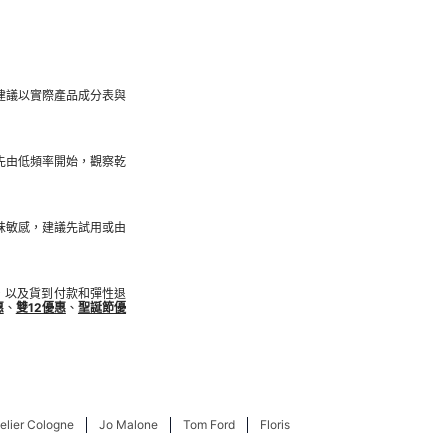
建議以實際產品成分表與
先由低頻率開始，觀察乾
味敏感，建議先試用或由
時折扣，以及貨到付款和彈性退
惠
、
雙12優惠
、
聖誕節優
elier Cologne
Jo Malone
Tom Ford
Floris