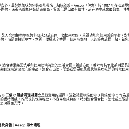
心，最好連氣味與包裝都能帶來一點放鬆感。Aesop（伊索）於 1987 年在澳
路線。深褐色藥瓶包裝辨識度高，質感低調但很有個性，放在浴室或桌面都像一件生活物
有效，配方會把植物萃取與科研成分放在同一個框架理解，重視功能與使用感的平衡。
香路線，而是更接近草本、木質、柑橘或辛香調，使用時像把一天的節奏放慢一點。若你正
吸收快，適合香港經常洗手和使用酒精清潔的生活習慣。護膚方面，香芹籽抗氧化系列是
一類偏深層清潔取向的產品，適合在出油、悶熱或需要把肌膚狀態整理乾淨的時候使用
的
B 三倍 C 肌膚調理凝露
會是很實用的選擇。這款凝露以維他命 B 與維他命 C 作為
般的獨特觸感，推開後仍保持輕盈，不容易造成負擔，特別適合混合性、油性或斑駁膚
呈現霧面光澤。
沐浴及身體
|
Aesop 男士護理