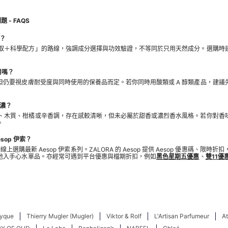
 - FAQS
嗎？
植物萃取＋科學配方」的路線，強調成分選擇與功效驗證，不等同於只用天然成分。選購時
用嗎？
但仍要視皮膚耐受度與同時使用的保養品而定。若你同時用酸類或 A 醇類產品，建議
太濃？
偏草本、木質、柑橘或辛香調，存在感較清晰，但未必屬於甜香或濃烈香水風格。若你對香
。
sop 伊索？
港線上選購最新 Aesop 伊索系列。ZALORA 的 Aesop 提供 Aesop 優惠碼、限
地入手心水單品。亦經常可遇到平台優惠與檔期折扣，例如
黑色星期五優惠
、
雙11優
tyque
Thierry Mugler (Mugler)
Viktor & Rolf
L'Artisan Parfumeur
At