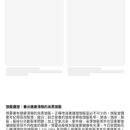
頭髮護理：養出健康滑順的烏黑頭髮
想要擁有健康滑順的烏黑頭髮，正確地滋養護理頭髮是必不可少的。頭髮會隨
著年紀增長而脫落、變白；缺乏營養的頭皮會導致頭髮乾旱、頭油、頭皮、脫
髮、髮絲分叉斷裂等問題；加上空氣污染、紫外線、染燙頭髮等外在因素都會
讓頭髮受到不同程度的傷害。想要由髮根到髮尾都健康有光澤，今日就開始花
心機護理你的頭髮吧！ZALORA 為你精心挑選高品質頭髮清潔及護理產品，