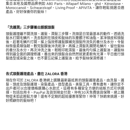
集合本地及國際品牌例如
A80 Paris
、Alfaparf Milano、ghd、Kérastase、
Moroccanoil、Schwarzkopf、Living Proof、APIVITA，讓你輕鬆挑選合適
產品，好好保養你的髮絲！
「洗護潤」三步驟養出靚靚頭髮
頭髮護理離不開洗頭、護髮、潤髮三步驟。洗頭是日常最基本的動作，透過洗
髮水打開毛鱗片，洗去黏附在頭皮和髮絲的灰塵髒汙和油脂。潔凈頭皮和頭髮
後，趁著毛鱗片打開，搽上強效修護髮膜補充頭髮所流失的養分及水分，令髮
絲恢復柔順強韌。敷完髮膜後沖洗乾淨，再搽上潤髮乳關閉毛鱗片，留住髮絲
的養分及水分。再次沖洗之後，輕輕印乾濕髮，最後均勻搽上護髮油，讓髮絲
得到最全面的調理修護，養出來的頭髮自自然然就更柔軟有光澤，平日進行頭
髮造型或染髮之後，也不要忘記搽上護髮油，給予髮絲保濕修護！
各式頭髮護理產品，盡在 ZALORA 香港
現在你可於 ZALORA 香港網上選購最新最抵買的頭髮護理產品，由洗髮、護
髮、頭皮及頭髮護理、染髮產品、造型產品、美髮工具，應有盡有，讓你足不
出戶都可以合理價格選購心水款式。這裡有多種安全方便的結賬方式可供選
擇，包括信用卡、PayPal 及貨到現金付款，仲有30天免費退貨保障，網上購
物從未如此輕鬆方便！還有不定期的超抵優惠等緊你！仲等？快啲來挑選，好
好照顧你的髮絲吧！