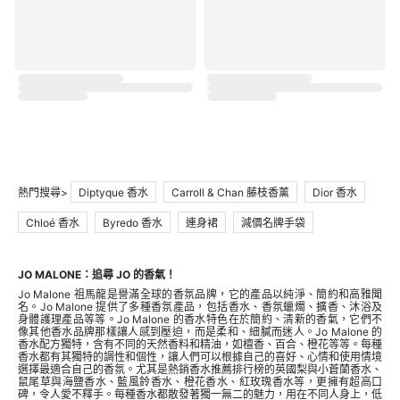
熱門搜尋>
Diptyque 香水
Carroll & Chan 藤枝香薰
Dior 香水
Chloé 香水
Byredo 香水
連身裙
減價名牌手袋
JO MALONE：追尋 JO 的香氣！
Jo Malone 祖馬龍是譽滿全球的香氛品牌，它的產品以純淨、簡約和高雅聞
名。Jo Malone 提供了多種香氛產品，包括香水、香氛蠟燭、擴香、沐浴及
身體護理產品等等。Jo Malone 的香水特色在於簡約、清新的香氣，它們不
像其他香水品牌那樣讓人感到壓迫，而是柔和、細膩而迷人。Jo Malone 的
香水配方獨特，含有不同的天然香料和精油，如檀香、百合、橙花等等。每種
香水都有其獨特的調性和個性，讓人們可以根據自己的喜好、心情和使用情境
選擇最適合自己的香氛。尤其是熱銷香水推薦排行榜的英國梨與小蒼蘭香水、
鼠尾草與海鹽香水、藍風鈴香水、橙花香水、紅玫瑰香水等，更擁有超高口
碑，令人愛不釋手。每種香水都散發著獨一無二的魅力，用在不同人身上，低