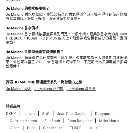
Jo Malone 的香水好用嗎？
Jo Malone 香水以細緻、高雅又持久的香氣譽滿全球，擁有極佳的使用體驗
與奢華質感，好聞、好用，深受時尚男女喜愛。
Jo Malone 香水價格
Jo Malone 香水價格依容量與系列而定。一般來講，經典款香水大約為30ml
HKD$670，100ml HKD$1,405 或以上。限量款或含稀有成分的香氛，定價
更高。
Jo Malone 什麼時候會有減價優惠？
Jo Malone 偶爾會在黑色星期五、感謝祭、週年慶或節日大減價期間推出優
惠。你也可以留意 ZALORA 香港網上購物平台，不定期推出品牌專屬折扣與
優惠券。
探索 JO MALONE 精選產品系列，開啟魅力之旅
Jo Malone 香水
|
Jo Malone 沐浴露
|
Jo Malone 潤唇膏
精選品牌
DKNY
Lanvin
SNP
Jean Paul Gaultier
Diptyque
Carolina Herrera
Elie Saab
Paco Rabanne
Miller Harris
Clean
Pupa
Glasshouse
THREE
JUJY