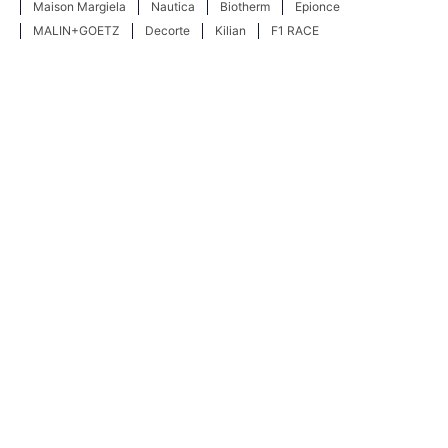
Maison Margiela
Nautica
Biotherm
Epionce
MALIN+GOETZ
Decorte
Kilian
F1 RACE