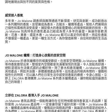
調地展現出與別不同的氣質與性格。
感受迷人香氣
多年來，Jo Malone 調香師與團隊通過不斷探索、研究與創新，成功創造出
一系列獨特的香氣，並發展成為香水、古龍水、蠟燭等產品，幫助人們展現自
己個性和風格而深受喜愛。捕捉偉大的香氣需要細心的嗅覺和創新的技術，而
Jo Malone 別具特色的香氛產品已經成為眾人多年的最愛。無論你喜歡清
新、花香、果香、還是木香，Jo Malone 都可以滿足你的需求。而這些香氣
不僅僅是一種產品，更是一種生活方式，為你營造新鮮、自信和舒適的生活品
質。
JO MALONE 蠟燭：打造身心放鬆的居家空間
Jo Malone 的香氛蠟燭亦同樣廣受歡迎。在居家空間燃點 Jo Malone 蠟燭，
等待香氣散發出來，整個室內空間都會充滿著愉悅的氛圍，令人放鬆而舒適，
絕對是增加生活儀式感的必備好物。除了香水和香氛蠟燭，Jo Malone 還有
其他產品，例如沐浴露、身體護理產品等等。這些產品同樣具有簡約、優雅和
個性化的特質，可以讓人們在日常生活中感受到香氣的療癒，令身心放鬆。立
即上 ZALORA 香港購買 Jo Malone 系列香水蠟燭產品，讓你輕鬆搵到最適合
自己的味道！
立即在 ZALORA 香港入手 JO MALONE
Jo Malone 香氛品牌是一個能夠讓你在任何時候都保持香氣宜人的品牌！當
你使用 Jo Malone 產品時，一定會讓你留下最好的第一印象。Jo Malone 香
水、蠟燭產品擁有卓越品質、優雅設計與極高評價，無論是自用還是送給他人
作為禮物，Jo Malone 都是一個值得考慮的選擇！現在於 ZALORA 香港網上