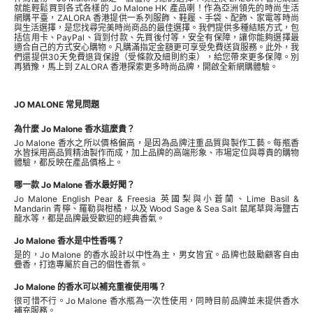
就能輕鬆買到各式各樣的 Jo Malone HK 產品喇！作為亞洲領先的時尚生活
網購平臺，ZALORA 香港提供一系列服飾、鞋履、
手袋
、配飾、家電等時尚
與生活選擇，是您找尋完美時尚商品的最佳選擇。我們提供多種結賬方式，包
括信用卡、PayPal、貨到付款、先買後付等，安全有保障，讓你能夠選擇最
適合自己的方式安心購物。凡購滿指定金額更可享受免費送貨服務。此外，我
們還提供30天免費退貨保證（受條款及細則約束），給您帶來更多保障。別
再猶豫，馬上到 ZALORA 香港探索更多時尚品牌，開啟全新網購體驗。
JO MALONE 常見問題
為什麼 Jo Malone 香水這麼貴？
Jo Malone 香水之所以價格偏高，是因為品牌注重品質與製作工藝。每瓶香
水皆採用高品質精油製作而成，加上品牌的高端形象、市場定位與尊貴的購物
體驗，都反映在產品價格上。
哪一款 Jo Malone 香水最好聞？
Jo Malone English Pear & Freesia 英國梨與小蒼蘭、Lime Basil &
Mandarin 青檸、羅勒與柑橘，以及 Wood Sage & Sea Salt 鼠尾草與海鹽古
龍水等，都是品牌最受歡迎的經典香氣。
Jo Malone 香水是中性香嗎？
是的，Jo Malone 的香水設計以中性為主，男女皆宜。品牌也鼓勵顧客自由
疊香，打造專屬於自己的個性香氛。
Jo Malone 的香水可以補充重複使用嗎？
很可惜不行。Jo Malone 香水瓶為一次性使用，同時目前品牌並未提供香水
補充服務。