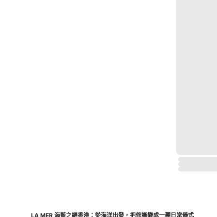
LA MER 海藍之謎香港：從海洋出發，把修護變成一種日常儀式