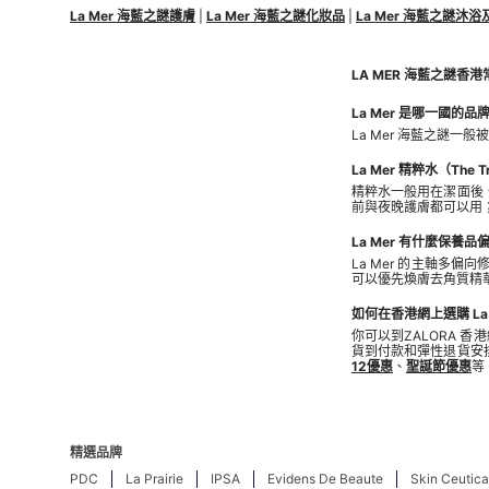
La Mer 海藍之謎護膚
|
La Mer 海藍之謎化妝品
|
La Mer 海藍之謎沐
LA MER 海藍之謎香港常
La Mer 是哪一國的品
La Mer 海藍之謎
La Mer 精粹水（The
精粹水一般用在潔面後
前與夜晚護膚都可以用
La Mer 有什麼保養
La Mer 的主軸
可以優先煥膚去角質精
如何在香港網上選購 La
你可以到ZALORA 香港
貨到付款和彈性退貨安
12優惠
、
聖誕節優惠
等
精選品牌
PDC
La Prairie
IPSA
Evidens De Beaute
Skin Ceutica