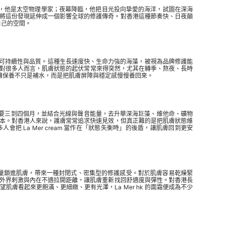
天，他是太空物理學家；夜幕降臨，他把目光投向挚愛的海洋，試圖在深海
性精萃，並將這份發現延伸成一個影響全球的修護傳奇。對香港這種節奏快、日夜顛
自己的空間。
，以兼顧可持續性與品質。這種生長速度快、生命力強的海藻，被視為品牌修護能
連結。對很多人而言，肌膚狀態的起伏常常來得突然，尤其在轉季、熬夜、長時
，讓保養不只是補水，而是把肌膚屏障與穩定感慢慢養回來。
往需要三到四個月，並結合光線與聲音能量，去升華深海巨藻、維他命、礦物
本。對香港人來說，護膚常常追求快速見效，但真正難的是把肌膚狀態維
 La Mer cream 當作在「狀態失衡時」的後盾，讓肌膚回到更安
的修護能量鎖進肌膚，帶來一種封閉式、密集型的修護感受。對於肌膚容易乾燥緊
外界刺激與內在不適拉開距離，讓肌膚重新找回舒適度與彈性。對香港長
看起來更飽滿、更細緻、更有光澤，La Mer hk 的面霜便成為不少