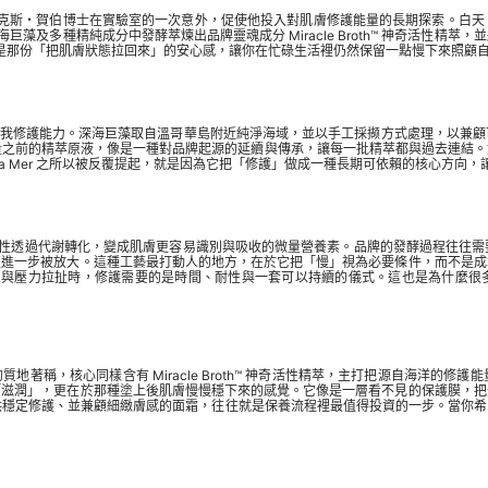
源於麥克斯・賀伯博士在實驗室的一次意外，促使他投入對肌膚修護能量的長期探索。白
深海巨藻及多種精純成分中發酵萃煉出品牌靈魂成分 Miracle Broth™ 神奇活
，而是那份「把肌膚狀態拉回來」的安心感，讓你在忙碌生活裡仍然保留一點慢下來照顧
感源於深海巨藻的自我修護能力。深海巨藻取自溫哥華島附近純淨海域，並以手工採撷方式處理
都會加入少量之前的精萃原液，像是一種對品牌起源的延續與傳承，讓每一批精萃都與過去
a Mer 之所以被反覆提起，就是因為它把「修護」做成一種長期可依賴的核心方向
一成分的特性透過代謝轉化，變成肌膚更容易識別與吸收的微量營養素。品牌的發酵過程往
更進一步被放大。這種工藝最打動人的地方，在於它把「慢」視為必要條件，而不是成
息與壓力拉扯時，修護需要的是時間、耐性與一套可以持續的儀式。這也是為什麼很多人會把
的質地著稱，核心同樣含有 Miracle Broth™ 神奇活性精萃，主打把源自海洋
「滋潤」，更在於那種塗上後肌膚慢慢穩下來的感覺。它像是一層看不見的保護膜，把
定修護、並兼顧細緻膚感的面霜，往往就是保養流程裡最值得投資的一步。當你希望肌膚