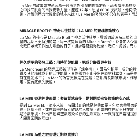
La Mer 的故事常被形容為一段由意外引發的修護旅程。品牌誕生
之中找回肌膚的自我更新力量。歷經 12 年、超過 6000 次試驗，他從
倒、冷氣與壓力常態化的城市來說，La Mer 的吸引力不只在於奢華
MIRACLE BROTH™ 神奇活性精萃：LA MER 的靈魂修護核心
La Mer 的核心是 Miracle Broth™ 神奇活性精萃，靈
量的起點。更特別的是，每一次提煉新的 Miracle Broth™，
間戴口罩或工作壓力堆疊的日子，肌膚容易變得乾燥、泛紅、脆弱；而 L
經久傳承的發酵工藝：用時間與能量，把成分變得更有效
La Mer cream 的發酵工藝被形容為「煉金術」，因為它把單
質及其他精純成分的活性能量，令修護力不止停留在原材料本身，而是
持在穩定水平；La Mer 的語言更像是在提醒：當肌膚長期被環境、作
定、更有底氣的狀態。
LA MER 香港經典面霜：奢華質地背後，是封閉式密集修護的安心感
提到 La Mer hk，很多人第一時間想到的就是經典面霜。它以奢華豐盈
繃、狀態不穩、或在轉季時特別敏感的人來說，面霜的存在感不只在於
期冷氣環境、外出日曬與空氣污染並存的生活來說，一款能在日常裡提供穩
人願意回購的理由。
LA MER 海藍之謎香港近期熱賣推介