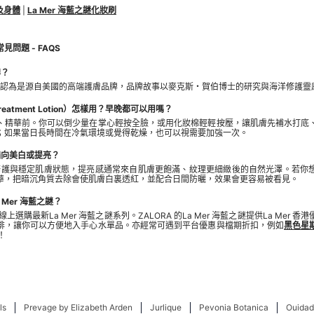
浴及身體
|
La Mer 海藍之謎化妝刷
見問題 - FAQS
牌？
一般被認為是源自美國的高端護膚品牌，品牌故事以麥克斯・賀伯博士的研究與海洋修護
 Treatment Lotion）怎樣用？早晚都可以用嗎？
、精華前。你可以倒少量在掌心輕按全臉，或用化妝棉輕輕按壓，讓肌膚先補水打底
；如果當日長時間在冷氣環境或覺得乾燥，也可以視需要加強一次。
品偏向美白或提亮？
多偏向修護與穩定肌膚狀態，提亮感通常來自肌膚更飽滿、紋理更細緻後的自然光澤。若你
華，把暗沉角質去除會使肌膚白裏透紅，並配合日間防曬，效果會更容易被看見。
 Mer 海藍之謎？
線上選購最新La Mer 海藍之謎系列。ZALORA 的La Mer 海藍之謎提供La Mer
排，讓你可以方便地入手心水單品。亦經常可遇到平台優惠與檔期折扣，例如
黑色星
！
ls
Prevage by Elizabeth Arden
Jurlique
Pevonia Botanica
Ouidad