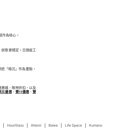
靈感作為核心。
、狀態更穩定。日頭返工
想把「暗沉」作為重點，
 香港優惠碼、限時折扣，以及
期五優惠
、
雙11優惠
、
雙
HourGlass
Attenir
Balea
Life Space
Kumano