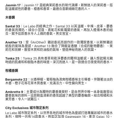
Jasmin 17
：Jasmin 17 是經典茉莉香水的現代演繹，新鮮迷人的茉莉香，搭
配溫暖感性的麝香、檀香和香草，最適合喜歡細緻花香的人。
木香調
Santal 33
：Le Labo 的經典之作，Santal 33 以其溫暖、辛辣、皮革、麝香
的香氣而聞名，揉合小荳蔻、鳶尾花和紫羅蘭的香氣，再加入煙燻木香的組
合，賦予這款香水令人上癮的香氣。男女皆宜。
Another 13
：受《AnOther》雜誌委託而創作的一款獨家香氣，以新鮮雜誌
紙般的氣味為靈感，Another 13 融合了降龍涎香醚（合成的動物麝香）、茉
莉花和苔蘚，散發木質和奶油般的氣味，營造神秘而迷人的氛圍。
Tonka 25
：Tonka 25 具有香草和乾淨麝香的獨特溫暖感，讓人想起陽光親
吻過的肌膚和和樹脂木香的味道。深沉而迷人，是一款適合日夜使用的香水。
柑橘香調
Bergamote 22
：以香檸檬、葡萄柚為清爽柑橘香味主引導香，伴隨著淡淡的
木香、橙子花等花草木質香氣，充滿活力，中性偏向男生。
Ambrette 9
：主要成分為獨特的麝香黃葵籽，是自然界中唯一本身能散發出
麝香氣味的原料。這款輕盈清新的香氛超越了典型的麝香輪廓。結合柑橘和水
果芳香，令人一試難忘。
City Exclusives 城市限定系列
Le Labo 城市限定系列，以世界各地的城市特色為靈感打造專屬該城市的香水
系列，現時一共有14款香水，例如芝加哥 Gagnepain 16、東京 Gaiac 10、