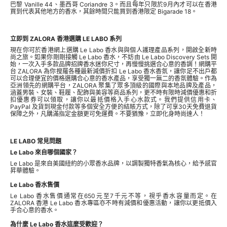
巴黎 Vanille 44、墨西哥 Coriandre 3。而且每年只限於9月內才可以在香港
買到代表其他地方的香水，其餘時間只能買到香港限定 Bigarade 18。
立即到 ZALORA 香港選購 LE LABO 系列
現在你可於香港網上選購 Le Labo 香水與與個人護理產品系列，開啟全新時
尚之旅。如果你剛剛接觸 Le Labo 香水，不妨由 Le Labo Discovery Sets 開
始，一次入手多款品牌招牌香水迷你尺寸，再慢慢挑選合心意的香調！網購平
台 ZALORA 為你搜羅各種最新減價折扣 Le Labo 香水香氛，讓你足不出戶都
可以合理便宜的價格選購合心意的香水產品，享受獨一無二的香氛體驗。作為
亞洲領先的網購平台，ZALORA 聚集了眾多頂級的國際與本地品牌及產品，
涵蓋男裝、女裝、鞋履、配飾與美容等商品系列，更不時有限時減價優惠和折
扣優惠券可以領取，讓你以最抵價格入手心水款式。我們提供信用卡、
PayPal 及貨到現金付款等多個安全方便的結賬方式，除了可享30天免費退貨
保障之外，凡購滿指定金額更可免運費。不要猶豫，立即化身時尚達人！
LE LABO 常見問題
Le Labo 來自哪個國家？
Le Labo 是來自美國紐約的小眾香水品牌，以調製獨特香氣為核心，給予感官
昇華體驗。
Le Labo 香水售價
Le Labo 香水售價通常在650元至7千元不等，視乎香水容量而定。在
ZALORA 香港 Le Labo 香水專區亦不時有減價和優惠活動，讓你以更抵價入
手合心意的香水。
為什麼 Le Labo 香水這麼受歡迎？