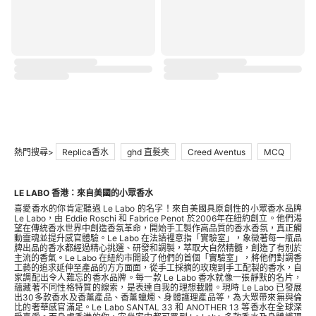
熱門搜尋>
Replica香水
ghd 直髮夾
Creed Aventus
MCQ
LE LABO 香港：來自美國的小眾香水
喜愛香水的你肯定聽過 Le Labo 的名字！來自美國具原創性的小眾香水品牌
Le Labo，由 Eddie Roschi 和 Fabrice Penot 於2006年在紐約創立。他們渴
望在傳統香水世界中創造香氛革命，開始手工製作高品質的香水香氛，真正觸
動靈魂並提升感官體驗。Le Labo 在法語裡意指「實驗室」，象徵著每一瓶品
牌出品的香水都經過精心挑選、研發和調製，萃取大自然精髓，創造了有別於
主流的香氣。Le Labo 在紐約市開設了他們的首個「實驗室」，將他們對調香
工藝的追求延伸至產品的方方面面，從手工採摘的玫瑰到手工配製的香水，自
家調配出令人難忘的香水品牌。每一款 Le Labo 香水就像一張靜默的名片，
蘊藏著不同性格特質的線索，是表達自我的理想載體。現時 Le Labo 已發展
出30多款香水及香薰產品、香薰蠟燭、身體護理產品等，為大眾帶來無與倫
比的奢華感官滿足。Le Labo SANTAL 33 和 ANOTHER 13 等香水在全球深