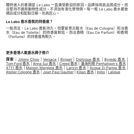
獨特迷人的香調是 Le Labo 一直廣受歡迎的原因，品牌採用高品質成分，而
且堅持不適用動物性成分、不添加有害化學物質。每一瓶 Le Labo 香水都會
標註成分和配製日期，別具匠心。
Le Labo 香水香氛的持香度？
一般而言，Le Labo 香氣持久，但要留意古龍水（Eau de Cologne）和淡香
水（Eau de Toilette）的持香度較低，而淡香精（Eau De Parfum）和香精
（Perfume）的持香度角較久。
更多香港人氣香水牌子推介
探索：
Jimmy Choo
|
Versace
|
Bvlgari
|
Diptyque 香水
|
Byredo 香水
|
Tom Ford 香水
|
Anna Sui 香水
|
Creed 香水
|
潘海利根 Penhaligon's 香水
|
4711 香水
|
Maison Margiela 香水
|
Lanvin 香水
|
Acqua Di Parma 香水
|
Atelier Cologne 香水
|
Jean Paul Gaultier
|
Kilian 香水
|
Initio
|
Lalique