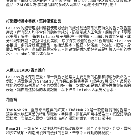
受喜愛。而身處香港的你，安坐家中都可買到 Le Labo 多款香水及身體護理
產品。ZALORA 為你精選品牌的多款人氣單品，心動不如立刻行動！
打造獨特香水香氛，堅持優質出品
Le Labo 的經營理念圍繞著使用最優質的成分創造高品質而持久的香水及香薰
產品。所有配方均不含任何動物性成分、防腐劑或人工色素，嚴格遵守「零殘
忍美麗」策略。每個 Le Labo 瓶子都配有一個標籤，上面印有香氛名稱、成
分和配製日期，散發個性化美感。除了深受歡迎的香水和香薰蠟燭，Le Labo
亦推出一系列身體護理產品，包括洗髮水、髮膜、沐浴露、沐浴油、肥皂、身
體去角質等等，產品選擇豐富多元。無論你是香水愛好者或是打算入手新的香
水，Le Labo 定會合你心意。
人氣 LE LABO 香水推介
Le Labo 香水深受喜愛，每一款香水通常以主要香調的名稱和總成分數命名。
例如，廣受歡迎的 Santal 33 具有突出的檀香香調，總共33種成分。品牌多
樣化的香水系列滿足了不同香調偏好，每一款香水都是個人獨特性格與情感的
表達，讓你創造獨特的嗅覺記憶。以下推介 Le Labo 人氣男女香水。
花香調
Thé Noir 29
：靈感來自經典的紅茶，Thé Noir 29 是一款清新提神的香氛。
這款香水以紅茶葉的特別萃取物、香檸檬、無花果和月桂葉為主，搭配醇厚的
雪松木、岩蘭草和麝香，創造出清新而優雅的香氣，適合日常使用。
Rose 31
：一如其名，以性感的格拉斯玫瑰為主，融合了小茴香、乳香、雪松
和少許琥珀，創造出複雜而優雅的香氣，帶來令人躁動的神秘感。