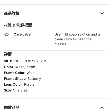
商品詳情
材質 & 洗滌標籤
Care Label
Use mild soap solution and a
clean cloth to clean the
glasses,
詳情
SKU
:
79D5EGL8296282GS
Color
:
White/Purple
Frame Color
:
White
Frame Shape
:
Butterfly
Lens Color
:
Purple
Size
:
One Size
關於商品