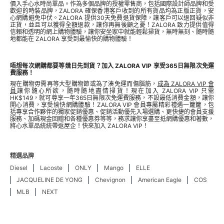
價入手心水時尚單品。作為多個品牌的授權零售商，包括國際設計師品牌和受
歡迎的時裝品牌，ZALORA 確保香港客戶收到的所有貨品均為正版正貨，安
心網購避免中伏。ZALORA 提供30天免費退貨保障，讓客戶可以退回疑似非
正貨，並且可以獲得全額退款，讓你再無後顧之憂！ZALORA 致力提供值得
信賴和透明的網上購物體驗，讓你安坐家中就能輕鬆掃貨，無時無刻、隨時隨
地都能在 ZALORA 享受到最愉快的購物體驗！
唔想每次網購都要等幾日先到貨？加入 ZALORA VIP 享受365日無限次免運
費服務！
現在購物毋需再等大型購物節或為了湊免運而傷腦筋，
成為 ZALORA VIP 會
員
讓你隨心所欲，隨時隨地盡情掃貨！現在加入 ZALORA VIP 只需
HK$149，就可尊享一年365日無限次免運費服務，不設最低消費金額，讓你
開心消費，享受愉快網購體驗！ZALORA VIP 會員專屬精彩禮遇一籮籮，包
括專享合作夥伴的獨家促銷優惠、促銷活動優先入場選購、更快捷的會員支援
服務、加碼現金回贈和各種優惠券等等，務求讓你享盡至抵網購優惠和著數，
將心水單品統統帶返屋企！快來加入 ZALORA VIP！
精選品牌
Diesel
Lacoste
ONLY
Mango
ELLE
JACQUELINE DE YONG
Chevignon
American Eagle
COS
MLB
NEXT