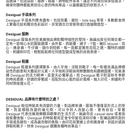
品選擇，包括袋款、服飾、鞋履、飾物配件等等，滿足不同場合與穿搭需求，
確保你隨時都能買到合心意的時尚單品，以最靚最型的狀態示人！
Desigual 手袋系列
Desigual 手袋系列應有盡有，包括背囊、銀包、tote bag 等等，多數都會用
上繁複花紋和醒目色彩設計，非常適合日常使用或打造搶眼造型。
Desigual 服飾
Desigual 服裝系列完美展現品牌對獨特個性的堅持，無論出席任何場合都一
定有一款啱心水的服裝選擇。由外套、西裝褸、裙子、T恤、襯衫 blouse、背
心、連身褲、牛仔褲、頸巾到短裤，每一款都是實用百搭之選。獨特的細節
位、刺繡和印花，輕輕鬆鬆將任何造型變成型格的自我表達。
Desigual 鞋履
Desigual 鞋履系列選擇繁多，由人字拖、涼鞋到靴子，每一對都充滿品牌標
誌性的創意和大膽設計元素。人字拖和涼鞋採用鮮艷顏色和趣緻圖案，完美演
繹 Desigual 的活力精神，是夏天必備單品。而 Desigual 靴子則是秋冬季節
的時尚首選，舒適的穿著感，搭配別出心裁的設計風格，融入印花、刺繡和不
同材質碰撞火花。
DESIGUAL 品牌有什麼特別之處？
Desigual 相信時裝具有改變的力量，對品牌來講，服裝不僅僅是形式上的穿
著，而是積極改變的催化劑，可以令到人改變心態、更有自信。穿著
Desigual 代表住擁抱樂觀與歡樂的生活方式。無論你去 casual date 或者高
級餐廳食飯，Desigual 的時裝都肯定會令你留低深刻印象。配襯品牌同款的
手袋或長銀包，成為最亮眼的焦點。由印花荷葉邊上衣和連身裙，到設計感高
踭鞋和靴子，快來 Desigual 選購各種時尚單品！