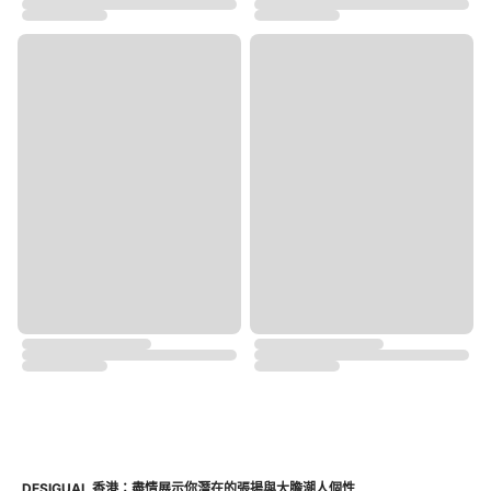
DESIGUAL 香港：盡情展示你潛在的張揚與大膽潮人個性