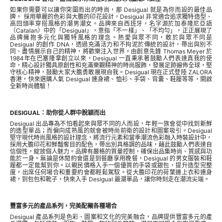
如果你需要可以讓你突圍而出的時尚，那 Desigual 就是為你而設的最佳品
牌。 採用華麗的色彩與大膽的印花設計，Desigual 非常適合追求獨特造型、
高回頭率穿搭風格的潮男潮女。品牌來自西班牙，名字源於加泰隆尼亞語
（Catalan）中的「Desigual」，意指「不一樣」、「不均勻」，正正展現了
品牌擁抱多元化與獨特風格的理念。熱愛與眾不同，敢於與眾不同是
Desigual 的創作 DNA，透過充滿活力和不拘泥於傳統的設計，帶出與別不
同、盡情展示自己的精神，將歡樂注入世界。由創意先鋒 Thomas Meyer 於
1984年在巴塞隆拿創立以來，Desigual 一直秉承著鼓勵人們表達真我的使
命，精心設計獨具原創性和充滿樂觀精神的時尚服飾，發展足跡遍佈全球，堅
守核心精神，鼓勵大家大膽勇敢展現自我。Desigual 現在正式登陸 ZALORA
香港，快來選購人氣 Desigual 連身裙、恤衫、手袋、背囊、鞋履等等，開啟
全新時尚體驗！
DESIGUAL：助你從人群中脫穎而出
Desigual 出品專為不怕看起來與眾不同的人而設，年輕一族會從中找到新鮮
的造型單品；而偏向成熟風的就會被時尚前衛的設計和圖案吸引。Desigual
堅守現代時尚風格的設計理念，將流行元素和當季潮流色彩融入時裝設計中，
採用大膽印花和鮮豔奪目的配色，帶出別具格調的品味，藉此鼓勵人們表達自
信個性，綻放個人魅力。品牌有嚴格的質量控制，確保出品集時尚、質感與功
能於一身。無論是休閒約會還是到餐廳享用晚餐，Desigual 的男女服裝和鞋
履都一定能幫到你。以親民價格入手一個優質的手袋或銀包，提升造型完整
度，出席任何場合和重要約會都輕鬆駕馭。從大膽印花的荷葉邊上衣和連身
裙，到包包和靴子，快來入手 Desigual 最潮單品，讓你時刻走在潮流尖端。
豐富多元的產品系列，完美配襯各種場合
Desigual 產品系列是色彩、圖案和文化的完美融合，品牌提供豐富多元的產