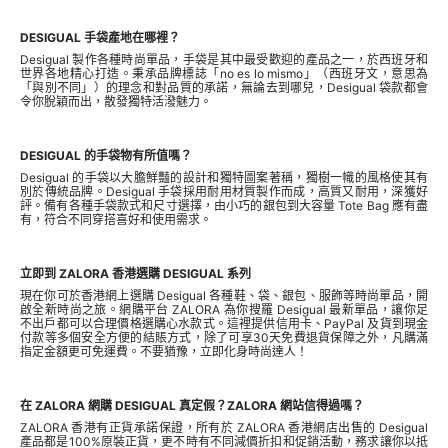
DESIGUAL 手袋產地在哪裡？
Desigual 製作各種時尚單品，手袋是其中最受歡迎的產品之一，於西班牙和
世界各地精心打造。秉承品牌標誌「no es lo mismo」（西班牙文，意思為
「與別不同」）的理念和對品質的承諾，無論去到哪兒，Desigual 袋款都會
令你脫穎而出，散發獨特活潑魅力。
DESIGUAL 的手袋物有所值嗎？
Desigual 的手袋以大膽鮮豔的設計和獨特圖案著稱，獨樹一幟的風格使其有
別於傳統品牌。Desigual 手袋採用耐用材質製作而成，高質又耐用，深獲好
評。備有各種手袋款式和尺寸選擇，由小巧的銀包到大容量 Tote Bag 應有盡
有，符合不同穿搭喜好和使用需求。
立即到 ZALORA 香港選購 DESIGUAL 系列
現在你可於香港網上選購 Desigual 各種鞋、袋、銀包、服飾等時尚單品，開
啟全新時尚之旅。網購平台 ZALORA 為你搜羅 Desigual 最新單品，讓你足
不出戶都可以合理價格選購心水款式。這裡提供信用卡、PayPal 及貨到現金
付款等多個安全方便的結賬方式，除了可享30天免費退貨保障之外，凡購滿
指定金額更可免運費。不要猶豫，立即化身時尚達人！
在 ZALORA 網購 DESIGUAL 真定假？ZALORA 網站信得過嗎？
ZALORA 香港有正貨承諾保證，所有於 ZALORA 香港網店出售的 Desigual
產品都是100%原裝正貨，更不時有不同減價折扣和促銷活動，務求讓你以抵