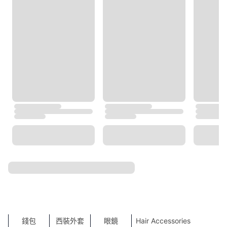
Burberry
BOSS
Tommy Hilfiger
agnès b.
TORY BURCH
Under Armour
Trendyol
COS
MLB
NEXT
ZARA
人氣搜尋
SHOW MORE
鞋
飾物
Shoes
服裝
袋
Bags
Accessories
Sports
Clothes
Sales
New Products
運動服飾
High Heels
Lingerie
長褲
Laptop Bags
休閒西裝外套
Party Dresses
Korean fashion
女裝錢包
連身泳衣
背囊
Hats & Caps
女裝上衣
Big Fashion Sale
錢包
西裝外套
眼鏡
Hair Accessories