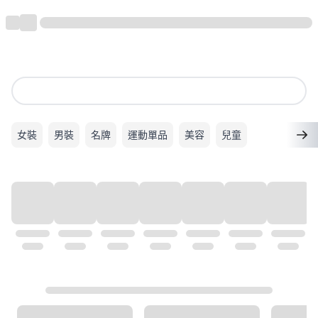
女裝
男裝
名牌
運動單品
美容
兒童
熱門品牌
查看全部
ALDO
Superdry
VANS
Calvin Klein
New Balance
PUMA
GHD
ADIDAS
Coach
Gucci
Mango
Timberland
Twenty Eight Shoes
London Rag
Michael Kors