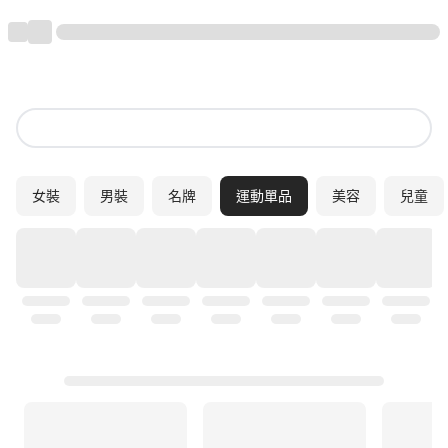
女裝
男裝
名牌
運動單品
美容
兒童
盡情享受運動的樂趣
喜歡運動的你來對地方了！ZALORA 為你搜羅時下最
流行的運動單品，本地和國際知名品牌都一應俱全。
運動對人體的身心靈能帶來正面影響，除了能鍛鍊體
魄、維持美好的身形，運動時大腦會產生腦內啡，令
人心情愉快，時時刻刻充滿活力。無論你現在是想去
戶外跑步還是去健身房做 Gym，想去露營遠足還是去
沙灘滑浪，我們的運動單品系列都能滿足你的鍛鍊需