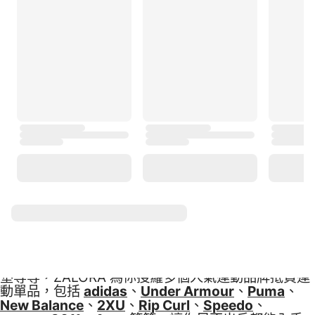
求，保證你任何時候都能裝備齊全去做運動，盡情享
受運動的樂趣，創造健康生活！
一站式運動單品購物平台，滿足你的所有需求！
想開始做運動，但買不到合適的服飾或裝備？
ZALORA 通通都有！由
男裝
、
女裝
及
兒童運動時尚
，
由
Athleisure 運動休閑風
服裝、鞋履、裝備及配件，
到不同類型的
運動用品與裝備品
，包括器材、護具、
運動前後的營養補充，ZALORA 為你帶來應有盡有的
選擇。無論是跑步、游水、打 Golf、做 Gym、瑜
珈、滑浪或行山露營，你都能在 ZALORA 找到喜歡的
單品！想在運動過程中更有動力，運動前後不妨適當
補充營養品。喜歡戶外運動？ZALORA 有齊必備的行
山和遠足露營必備用品。這個夏天打算帶小朋友去沙
灘玩？趕快為他們配齊一身時尚運動穿搭，讓他們玩
得舒適自如又開心。夏天已經來了，快啲入手運動單
品，齊齊動起來～
立即到 ZALORA 香港選購必備運動單品
現在你可於 ZALORA 香港網上選購各式各樣的運動單
品，例如運動衫、鞋、泳衣、球拍、健身器材、瑜珈
墊等等，ZALORA 為你搜羅多個人氣運動品牌抵買運
動單品，包括
adidas
、
Under Armour
、
Puma
、
New Balance
、
2XU
、
Rip Curl
、
Speedo
、