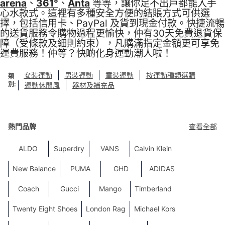
arena
、
361°
、
Anta
等等，讓你足不出戶都能入手
心水款式。這裡有多種安全方便的結賬方式可供選
擇，包括信用卡、PayPal 及貨到現金付款。快捷流暢
的送貨服務令購物過程更愉快，仲有30天免費退貨保
障（受條款及細則約束），凡購滿指定金額更可享免
運費服務！仲等？快啲化身運動潮人啦！
女裝運動
男裝運動
童裝運動
按運動種類選購
類
別
:
運動休閒風
器材及補充品
熱門品牌
查看全部
ALDO
Superdry
VANS
Calvin Klein
New Balance
PUMA
GHD
ADIDAS
Coach
Gucci
Mango
Timberland
Twenty Eight Shoes
London Rag
Michael Kors