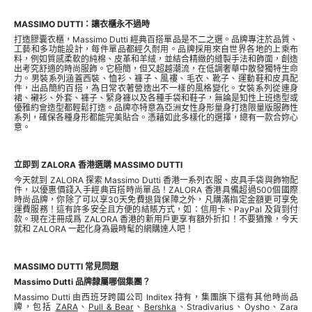
MASSIMO DUTTI：讓衣櫃永不過時
打造膠囊衣櫃，Massimo Dutti 經典百搭單品是不二之選。品牌專注於品質、
工藝和多功能設計，每件單品都經久耐用。品牌採用來自世界各地的上乘布
料，例如質感柔軟的純棉、皮革和羊絨，並結合精緻的縫製手法和飾面，創造
出考究舒適的時尚服飾。它極簡，但又超越潮流，在低調奢華中散發獨特生命
力。男裝系列涵蓋西裝、恤衫、褲子、風褸、毛衣、靴子、運動鞋和皮具配
件，出品簡約百搭，為日常衣著營造出不一樣的風格變化。女裝系列從連身
裙、襯衫、外套、褲子、緊身褲以及各種手袋和鞋子，無論是知性上班造型或
優雅約會造型都輕鬆打造。品牌亦特意為亞洲女性身形量身打造限量版服飾性
系列，確保各種身形都能完美貼合。憑藉如此多樣化的選擇，總有一款合妳心
意。
立即到 ZALORA 香港選購 MASSIMO DUTTI
今天就到 ZALORA 探索 Massimo Dutti 香港一系列衣服、皮具手袋與飾物配
件，以優惠價錢入手經典百搭時尚單品！ZALORA 香港具備超過500個國際
時尚品牌，你除了可以享30天免費退貨保障之外，凡購滿指定金額更可享免
運費服務！這有許多安全且方便的結賬方式，如：信用卡、PayPal 及貨到付
款。現在注冊成爲 ZALORA 香港的新用戶更享有額外折扣！不要猶豫，今天
就和 ZALORA 一起化身為最時髦的網購達人吧！
MASSIMO DUTTI 常見問題
Massimo Dutti 品牌隸屬哪個集團？
Massimo Dutti 由西班牙跨國公司 Inditex 持有，集團旗下還有其他時尚品
牌，包括
ZARA
、
Pull & Bear
、
Bershka
、Stradivarius、Oysho、Zara