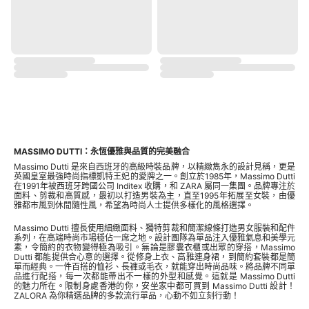
MASSIMO DUTTI：永恆優雅與品質的完美融合
Massimo Dutti 是來自西班牙的高級時裝品牌，以精緻雋永的設計見稱，更是
英國皇室最強時尚指標凱特王妃的愛牌之一。創立於1985年，Massimo Dutti
在1991年被西班牙跨國公司 Inditex 收購，和 ZARA 屬同一集團。品牌專注於
面料、剪裁和高質感，最初以打造男裝為主，直至1995年拓展至女裝，由優
雅都市風到休閒隨性風，希望為時尚人士提供多樣化的風格選擇。
Massimo Dutti 擅長使用細緻面料、獨特剪裁和簡潔線條打造男女服裝和配件
系列，在高端時尚市場穩佔一席之地。設計團隊為單品注入優雅氣息和美學元
素，令簡約的衣物變得極為吸引。無論是膠囊衣櫃或出眾的穿搭，Massimo
Dutti 都能提供合心意的選擇。從修身上衣、高雅連身裙，到簡約套裝都是簡
單而經典。一件百搭的恤衫、長褲或毛衣，就能穿出時尚品味。將品牌不同單
品進行配搭，每一次都能帶出不一樣的外型和感覺。這就是 Massimo Dutti
的魅力所在。限制身處香港的你，安坐家中都可買到 Massimo Dutti 設計！
ZALORA 為你精選品牌的多款流行單品，心動不如立刻行動！