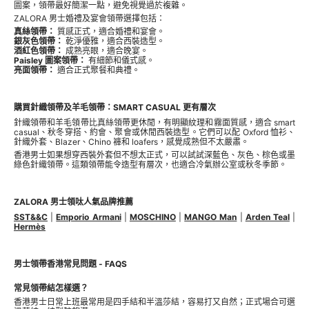
圖案，領帶最好簡潔一點，避免視覺過於複雜。
ZALORA 男士婚禮及宴會領帶選擇包括：
真絲領帶：
質感正式，適合婚禮和宴會。
銀灰色領帶：
乾淨優雅，適合西裝造型。
酒紅色領帶：
成熟亮眼，適合晚宴。
Paisley 圖案領帶：
有細節和儀式感。
亮面領帶：
適合正式聚餐和典禮。
購買針織領帶及羊毛領帶：SMART CASUAL 更有層次
針織領帶和羊毛領帶比真絲領帶更休閒，有明顯紋理和霧面質感，適合 smart
casual、秋冬穿搭、約會、聚會或休閒西裝造型。它們可以配 Oxford 恤衫、
針織外套、Blazer、Chino 褲和 loafers，感覺成熟但不太嚴肅。
香港男士如果想穿西裝外套但不想太正式，可以試試深藍色、灰色、棕色或墨
綠色針織領帶。這類領帶能令造型有層次，也適合冷氣辦公室或秋冬季節。
ZALORA 男士領呔人氣品牌推薦
SST&&C
|
Emporio Armani
|
MOSCHINO
|
MANGO Man
|
Arden Teal
|
Hermès
男士領帶香港常見問題 - FAQS
常見領帶結怎樣選？
香港男士日常上班最常用是四手結和半溫莎結，容易打又自然；正式場合可選