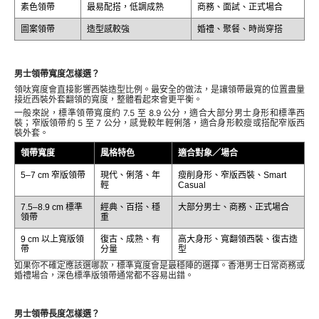
素色領帶
最易配搭，低調成熟
商務、面試、正式場合
圖案領帶
造型感較強
婚禮、聚餐、時尚穿搭
男士領帶寬度怎樣選？
領呔寬度會直接影響西裝造型比例。最安全的做法，是讓領帶最寬的位置盡量
接近西裝外套翻領的寬度，整體看起來會更平衡。
一般來說，標準領帶寬度約 7.5 至 8.9 公分，適合大部分男士身形和標準西
裝；窄版領帶約 5 至 7 公分，感覺較年輕俐落，適合身形較瘦或搭配窄版西
裝外套。
領帶寬度
風格特色
適合對象／場合
5–7 cm 窄版領帶
現代、俐落、年
瘦削身形、窄版西裝、Smart
輕
Casual
7.5–8.9 cm 標準
經典、百搭、穩
大部分男士、商務、正式場合
領帶
重
9 cm 以上寬版領
復古、成熟、有
高大身形、寬翻領西裝、復古造
帶
分量
型
如果你不確定應該選哪款，標準寬度會是最穩陣的選擇。香港男士日常商務或
婚禮場合，深色標準版領帶通常都不容易出錯。
男士領帶長度怎樣選？