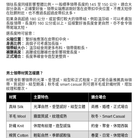
領呔長度同樣影響整體比例。一般標準領帶長度約 145 至 150 公分，適合大
部分身高。正確繫好後，領帶尖端應該剛好落在皮帶扣中央位置，不應太短停
在肚臍附近，也不應過長超過皮帶扣太多。
如果身高超過 180 公分，或習慣打較大的領帶結，例如溫莎結，可以考慮加
長版領帶，長度約 160 公分或以上。這樣繫好後長度會更自然，亦不會令領
帶尾端太短。
選長度時可留意：
尖端位置：
繫好後應落在皮帶扣中央。
身高比例：
高個子可考慮加長版。
領帶結大小：
溫莎結會用更多布料，領帶需較長。
褲腰高度：
高腰或低腰褲也會影響視覺長度。
正式場合：
長度準確會令造型更整齊。
男士領帶材質怎樣選？
材質會影響領帶的光澤、垂墜感、結型和正式程度。正式場合最推薦真絲領
帶，質感好、結型飽滿；秋冬或 smart casual 則可選羊毛或針織材質，增加
紋理和層次。
材質
主要特色
適合場合
真絲 Silk
光澤自然，垂墜感好，結型立體
商務、婚禮、正式場合
羊毛 Wool
霧面質感，紋理成熟
秋冬、Smart Casual
針織 Knit
休閒有紋理，造型感強
約會、聚會、休閒西裝
棉質 Cotton
輕鬆自然，季節感較強
春夏、日常、休閒場合