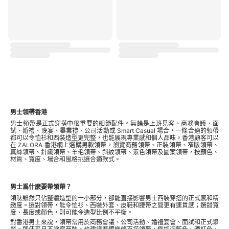
男士領帶香港
男士領帶是正式穿搭中很重要的細節配件。無論是上班見客、商務會議、面
試、婚禮、晚宴、畢業禮、公司活動或 Smart Casual 場合，一條合適的領帶
都可以令恤衫和西裝造型更完整，也能展現專業感和個人品味。香港顧客可以
在 ZALORA 香港網上選購男款領帶，瀏覽商務領帶、正裝領帶、窄版領帶、
真絲領帶、針織領帶、羊毛領帶、斜紋領帶、素色領帶及圖案領帶，按顏色、
材質、寬度、場合和風格挑選合適款式。
男士爲什麽要帶領帶？
領呔雖然只佔整體造型的一小部分，卻能直接影響男士西裝穿搭的正式感和精
緻度。選對領帶，能令恤衫、西裝外套、皮鞋和腰帶之間更有連貫感；選錯寬
度、長度或顏色，則可能令造型比例不平衡。
對香港男士來說，領帶常用於商務會議、公司活動、婚禮宴會、面試和正式聚