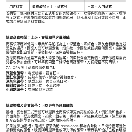
混紡材質
價格較易入手，款式多
日常、入門款式
若想要一條可應付大部分正式場合的男裝領帶，可以優先選真絲、深色、標準
寬度款式。純聚酯纖維領帶雖然價格較親民，但光澤和手感可能較不自然，正
式場合建議留意材質質感。
購買商務領帶：上班、會議和見客最穩陣
商務領帶應以低調、專業和易配搭為主。深藍色、酒紅色、深灰色和黑色是最
常見的選擇，圖案方面可以選素色、細斜紋、小圓點或低調幾何圖案。這類領
帶很適合配白恤衫、淺藍恤衫、深色西裝和皮鞋。
香港商務場合通常不需要太誇張的圖案，簡潔乾淨會更得體。如果你經常需要
見客或參加會議，可以準備兩至三條深色商務領帶，方便配搭不同西裝。
ZALORA 男士商務領帶選擇包括：
深藍色領帶：
專業穩重，最百搭。
酒紅色領帶：
成熟有氣勢，適合會議和晚宴。
深灰色領帶：
低調沉穩，適合商務日常。
細斜紋領帶：
經典正式，不易過時。
小圓點領帶：
有細節但不浮誇。
購買婚禮及宴會領帶：可以更有色彩和細節
婚禮、宴會和正式聚餐可以選擇比商務領帶更有亮點的款式，例如柔和色系、
亮面真絲、變形蟲圖案、花紋、銀灰色、香檳色、深綠色或酒紅色。這些顏色
能令西裝造型更有儀式感，但仍然保持得體。
如果是參加婚禮，建議先留意活動 dress code 和場合時間。日間婚禮可選較
柔和清爽的顏色，晚宴則可選深色或帶光澤的領帶。若西裝和恤衫已經有明顯