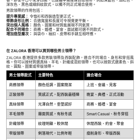
餐。即使平日不常穿西裝，也建議準備幾條百搭領帶，例如深藍色、酒紅色、
深灰色、黑色或細斜紋款式，以備不同正式場合使用。
男款領帶的作用包括：
提升專業感：
令恤衫和西裝造型更正式。
修飾身形比例：
合適寬度和長度可令視覺更平衡。
突出個人風格：
顏色、圖案和材質能展現不同氣質。
配合不同場合：
商務、婚禮、宴會、面試都可選不同款式。
增加造型層次：
與袋巾、袖扣、皮帶和手錶互相呼應。
在 ZALORA 香港可以買到哪些男士領帶？
ZALORA 香港提供多款男裝領帶及西裝配飾，適合不同場合、身形和穿搭風
格。你可以按材質選真絲、羊毛、針織或混紡領帶，也可以按款式選素色、斜
紋、圓點、圖案或窄版領帶。
男士領帶款式
主要特色
適合場合
商務領帶
顏色低調，圖案簡潔
上班、會議、見客
正裝領帶
質感正式，配西裝最穩陣
晚宴、典禮、正式活動
真絲領帶
光澤自然，垂墜感好
商務、婚禮、宴會
羊毛領帶
霧面質感，有秋冬感
Smart Casual、秋冬穿搭
針織領帶
紋理明顯，較休閒
休閒西裝、約會、聚會
窄版領帶
俐落現代，比例年輕
瘦削身形、窄版西裝