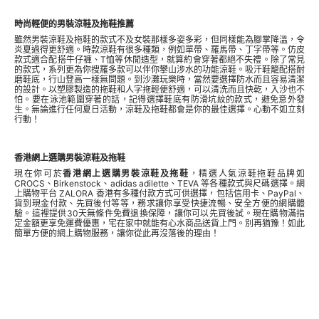
時尚輕便的男裝涼鞋及拖鞋推薦
雖然男裝涼鞋及拖鞋的款式不及女裝那樣多姿多彩，但同樣能為腳掌降溫，令
炎夏過得更舒適。時款涼鞋有很多種類，例如單帶、羅馬帶、丁字帶等。仿皮
款式適合配搭牛仔褲、T恤等休閒造型，就算約會穿著都絕不失禮。除了常見
的款式，系列更為你搜羅多款可以伴你攀山涉水的功能涼鞋。吸汗鞋籠配搭耐
磨鞋底，行山登高一樣無問題。到沙灘玩樂時，當然要選擇防水而且容易清潔
的設計。以塑膠製造的拖鞋和人字拖輕便舒適，可以清洗而且快乾，入沙也不
怕。要在泳池範圍穿著的話，記得選擇鞋底有防滑坑紋的款式，避免意外發
生。無論進行任何夏日活動，涼鞋及拖鞋都會是你的最佳選擇。心動不如立刻
行動！
香港網上選購男裝涼鞋及拖鞋
現在你可於
香港網上選購男裝涼鞋及拖鞋
，精選人氣涼鞋拖鞋品牌如
CROCS
、
Birkenstock
、
adidas adilette
、TEVA 等各種款式與尺碼選擇。網
上購物平台 ZALORA 香港有多種付款方式可供選擇，包括信用卡、PayPal、
貨到現金付款、先買後付等等，務求讓你享受快捷流暢、安全方便的網購體
驗。這裡提供30天無條件免費退換保障，讓你可以先買後試。現在購物滿指
定金額更享免運費優惠，宅在家中就能有心水商品送貨上門。別再猶豫！如此
簡單方便的網上購物服務，讓你從此再沒落後的理由！