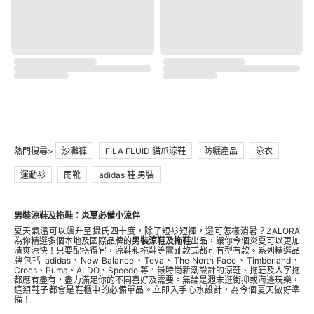
熱門搜尋>
沙灘褲
FILA FLUID 貓爪涼鞋
防曬產品
泳衣
運動衫
雨靴
adidas 鞋 男裝
男裝涼鞋及拖鞋：炎夏必備小涼伴
夏天氣溫可以飆升至攝氏四十度，除了短衫短褲，還可怎樣消暑？ZALORA
為你精選多個本地及國際品牌的
男裝涼鞋及拖鞋
出品，讓你今個炎夏可以更加
清爽涼快！只要配搭得宜，涼鞋和拖鞋等露趾款式都可有型有款。系列精選品
牌包括 adidas、New Balance、Teva、The North Face、Timberland、
Crocs、Puma、ALDO、Speedo 等，最時尚新潮設計的涼鞋、拖鞋及人字拖
都應有盡有，盡力滿足你的不同喜好及需要。無論是週末逛街抑或海邊玩樂，
這類鞋子都會是鞋櫃中的必備單品。立即入手心水設計，為今個夏天做好準
備！