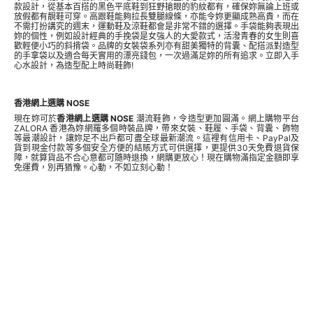
款設計，從基本百搭的黑色平底鞋到狂野搶眼的豹紋都有，確保妳無論上班或
放假都有靚鞋可穿。高跟鞋能夠拉長雙腿線條，亦能令妳更顯成熟高貴，而在
不需打扮講究的週末，運動鞋及涼鞋都會是非常不錯的選擇。手袋能夠表現出
妳的個性，例如設計經典的手挽袋是女強人的大愛款式，活潑青春的女生則喜
歡輕便小巧的斜揹袋。品牌的女裝袋系列亦有甜美獨特的背囊、配搭派對造型
的手拿袋以及適合每天實用的漂亮錢包，一次過滿足妳的所有追求。立即入手
心水設計，為造型配上時尚鞋飾!
香港網上選購 NOSE
現在妳可於
香港網上選購 NOSE
潮流鞋飾，令造型更加圓滿。網上購物平台
ZALORA 香港為妳網羅多個時裝品牌，帶來女裝、鞋履、
手袋
、
背囊
、飾物
等最潮設計，讓妳足不出戶都可盡全球最新潮流。這裡有信用卡、PayPal及
貨到現金付款等多個安全方便的結賬方式可供選擇，更提供30天免費退貨保
障，就算貨品不合心意都可隨時退換，網購更放心！現在購物滿指定金額即享
免運費，別再猶豫。心動，不如立刻心動！