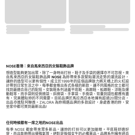
NOSE香港：來自馬來西亞的女裝鞋飾品牌
想造型能夠更加出眾，除了一身時尚打扮，鞋子及手袋的選擇亦不可忽視。來
自馬來西亞的女裝鞋飾品牌
NOSE
為妳帶來多款緊貼潮流走勢的潮流設計，
讓妳的造型可以更有個性。成立於1999年的這個品牌致力將天橋上的火紅設
計帶到日常生活之中，每季都會推出各式各樣的新款，讓不同風格的女士都可
找到最適合自己的配搭。女裝鞋系列涵蓋平底鞋、高跟鞋、船跟鞋、涼鞋及運
動鞋等，而手袋則從側揹袋、斜揹袋、手拿袋、手挽袋、背囊到錢包都應有盡
有，完美體貼妳的不同需要。目前品牌於馬拉西亞本地擁有超過20間分店，
出品亦進駐阿聯酋。ZALORA 為妳精選品牌的多款設計，身處香港的妳，安
坐家中都可買到最新出品!
任何時候都有一席之地的NOSE出品
每季 NOSE 都會帶來眾多新品，讓妳的打扮可以更加搶眼。平底鞋舒適好
穿，而且能夠帶出優雅氣質，絕對是每個女生的必備單品。品牌系列擁有過百