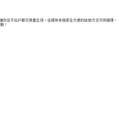
讓你足不出戶都可買盡全球。這裡有多個安全方便的結賬方式可供選擇，
心動！