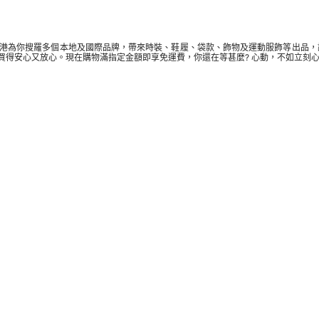
A香港為你搜羅多個本地及國際品牌，帶來時裝、鞋履、袋款、飾物及
運動服飾
等出品，
你買得安心又放心。現在購物滿指定金額即享免運費，你還在等甚麼? 心動，不如立刻