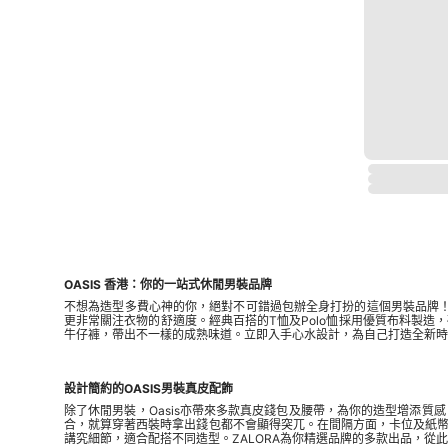
OASIS 香港：你的一站式休閒男裝品牌
不想為造型多費心神的你，絕對不可錯過包辦全身打扮的這個男裝品牌
更非常關注衣物的舒適度。經典百搭的T恤及Polo恤採用優質布料製
牛仔褲，帶出不一樣的成熟味道。立即入手心水設計，為自己打造全新時
設計簡約的OASIS男裝真皮配飾
除了休閒男裝，Oasis亦帶來多款真皮錢包及腰帶，為你的造型增添
合，就算穿著
西裝
時拿出錢包都不會顯得突兀。在間隔方面，卡位及紙
講究細節，適合配搭不同造型。ZALORA為你精選品牌的多款出品，從