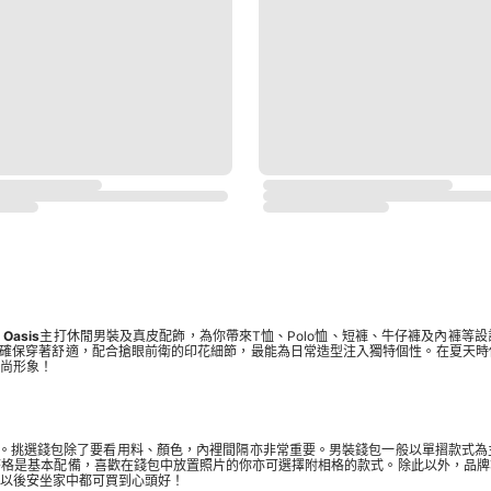
！
Oasis
主打休閒
男裝
及真皮配飾，為你帶來T恤、Polo恤、短褲、牛仔褲及內褲等
造，確保穿著舒適，配合搶眼前衛的印花細節，最能為日常造型注入獨特個性。在夏天
尚形象！
質感。挑選錢包除了要看用料、顏色，內裡間隔亦非常重要。男裝錢包一般以單摺款式
幣格是基本配備，喜歡在錢包中放置照片的你亦可選擇附相格的款式。除此以外，品牌
此以後安坐家中都可買到心頭好！