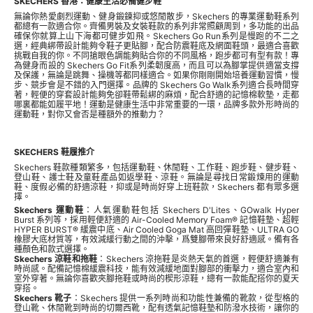
SKECHERS 香港：健康生活必備健步鞋
無論你熱愛劇烈運動、健身鍛鍊抑或悠閒散步，Skechers 的專業運動鞋系列
都總有一款適合你。齊備
男裝
及女裝鞋款的系列非常照顧周到，多功能的出品
確保你就算上山下海都可健步如飛。Skechers Go Run系列是慢跑的不二之
選，經典綁帶設計能夠令鞋子更貼腳，配合防震鞋底及網面鞋頭，最適合喜歡
挑戰自我的你。不同搶眼色調能夠貼合你的不同風格，跑步都可有型有款！專
為健身而設的 Skechers Go Fit系列柔韌度高，而且可以為腳掌提供適當支撐
及保護，無論是跳舞、操機等都同樣適合。如果你剛剛開始培養運動習慣，慢
步、競步會是不錯的入門選擇。品牌的 Skechers Go Walk系列適合長時間穿
著，輕便的穿套設計能夠免卻鞋帶鬆綁的麻煩，配合舒適的記憶棉軟墊，走都
哪裏都能如履平地！運動是健康生活中非常重要的一環，品牌多款外形時尚的
運動鞋，對你又會否是種額外的推動力？
SKECHERS 鞋履推介
Skechers 鞋款種類繁多，包括運動鞋、休閒鞋、工作鞋、跑步鞋、健步鞋、
登山鞋、護士鞋及童鞋產品如返學鞋、涼鞋。無論是尋找日常鍛煉用的運動
鞋、度假必備的舒適涼鞋，抑或是時尚好穿上班鞋款，Skechers 都有眾多選
擇。
Skechers 運動鞋
：人氣運動鞋包括 Skechers D'Lites、GOwalk Hyper
Burst 系列等，採用輕便舒適的 Air-Cooled Memory Foam® 記憶鞋墊、超輕
HYPER BURST® 緩震中底、Air Cooled Goga Mat 高回彈鞋墊、ULTRA GO
橡膠大底材質等，有效減緩行動之間的沖擊，爲雙腳帶來良好舒適感。備有各
種顏色和款式選擇。
Skechers 涼鞋和拖鞋
：Skechers 涼拖鞋是炎熱天氣的首選，輕便舒適兼有
時尚感。配備記憶棉緩震科技，能有效減緩地面對腳部的衝擊力，適合室內和
室外穿著。無論你喜歡夾腳拖鞋或時尚的楔形涼鞋，總有一款能配搭你的夏天
穿搭。
Skechers 靴子
：Skechers 提供一系列時尚和功能性兼備的靴款，從型格的
登山靴、休閒靴到時尚的切爾西靴，配有透氣記憶鞋墊和防潑水技術，讓你的