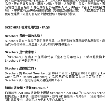
尖，就算足不出戶都可買盡全球！ZALORA 網羅超過500個國際及本地時尚
品牌，帶來男裝及女裝、鞋履、袋款、手錶、太陽眼鏡、美妝、運動服飾、家
品電器等豐富選擇！現在購物有多種付款方式可供選擇（包括貨到現金付
款），更可享有30天免費退貨保障（受條款及細則約束）。凡購滿指定金額
更可免運費。如此方便的網上購物體驗，靜待你的發現！
SKECHERS 香港常見問題 - FAQS
Skechers 是哪一國的品牌？
Skechers 是來自美國的著名運動品牌，以運動型時款鞋履廣受市場歡迎，產
品於海外的獨立工廠生產，大部分位於中國和越南。
Skechers 是什麼意思？
「Skechers」在南加州俚語中代表「坐不住的年輕人」，所以趕快換上
Skechers 鞋子動起來吧！
Skechers 是誰創立的？
Skechers 由 Robert Greenberg 於1992年創立，他曾於1983年創立了 LA
Gear 品牌。Robert Greenberg 是品牌現任公司董事長兼首席執行官。
Skechers 現正在紐約證券交易所掛牌上市。
如何在香港網上選購 Skechers？
你可以到 ZALORA 香港線上選購 Skechers。ZALORA 的 Skechers online
提供波鞋、運動袋、運動衫等選擇，並有 HK 優惠碼、限時折扣、貨到付款和
彈性退貨安排，讓你可以方便地入手心水單品。