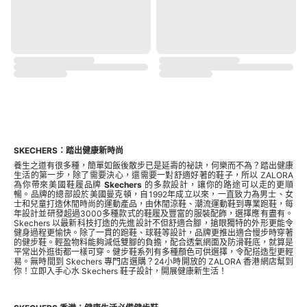
SKECHERS：踏出健康新時尚
養生之道有很多種，簡單如飯後散步已是延壽的祕訣，何樂而不為？踏出健康
生活的第一步，除了需要決心，還需要一對舒適好著的鞋子，所以 ZALORA
為你帶來美國鞋履品牌
Skechers
的多款設計，讓你的路途可以走的更順
暢。品牌的總部設於美國曼克頓，自1992年成立以來，一直致力為男士、女
士和兒童打造休閒時尚的運動產品，由休閒涼鞋、潮流運動鞋到專業跑鞋，每
年設計並研發超過3000多種款式的鞋履及豐富的服裝配飾，選擇應有盡有。
Skechers 以最新科技打造的先進設計不但舒適合腳，搶眼獨特的外形更能令
健身過程更愉快。除了一貫的跑鞋、球鞋等設計，品牌更推出適合慢步時穿著
的健步鞋。輕盈物料能夠減低雙腳的負擔，配合透氣網面及防滑鞋底，就算是
平常出外逛街都一樣可穿。健步鞋系列有多種顏色可供選擇，令配搭造型更輕
易。無時間到 Skechers 專門店選購？24小時開放的 ZALORA 香港網店幫到
你！立即入手心水 Skechers 鞋子設計，開展健康新生活！