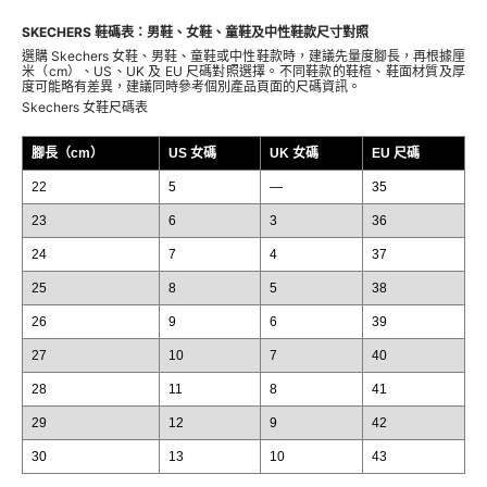
SKECHERS 鞋碼表：男鞋、女鞋、童鞋及中性鞋款尺寸對照
選購 Skechers 女鞋、男鞋、童鞋或中性鞋款時，建議先量度腳長，再根據厘
米（cm）、US、UK 及 EU 尺碼對照選擇。不同鞋款的鞋楦、鞋面材質及厚
度可能略有差異，建議同時參考個別產品頁面的尺碼資訊。
Skechers 女鞋尺碼表
腳長（cm）
US 女碼
UK 女碼
EU 尺碼
22
5
—
35
23
6
3
36
24
7
4
37
25
8
5
38
26
9
6
39
27
10
7
40
28
11
8
41
29
12
9
42
30
13
10
43