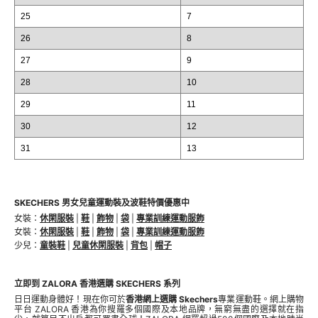
25
7
26
8
27
9
28
10
29
11
30
12
31
13
SKECHERS 男女兒童運動裝及波鞋特價優惠中
女裝：
休閑服裝
|
鞋
|
飾物
|
袋
|
專業訓練運動服飾
女裝：
休閑服裝
|
鞋
|
飾物
|
袋
|
專業訓練運動服飾
少兒：
童裝鞋
|
兒童休閑服裝
|
背包
|
帽子
立即到 ZALORA 香港選購 SKECHERS 系列
日日運動身體好！現在你可於
香港網上選購 Skechers
專業運動鞋。網上購物
平台 ZALORA 香港為你搜羅多個國際及本地品牌，無窮無盡的選擇就在指