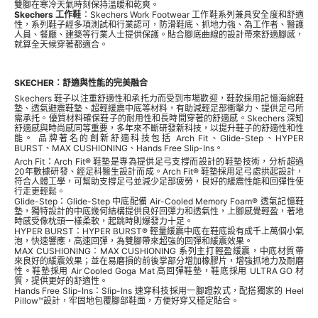
雙腳在寒冷天氣時刻保持溫暖和乾爽。
Skechers 工作鞋
：Skechers Work Footwear 工作鞋系列兼具安全度和舒適
性，系列鞋子經多項測試和行業認可，防滑鞋底、抓地力強、為工作者、醫護
人員、餐廳、建築等行業人士提供保護。貼合腳底曲線的設計帶來舒適腳感，
就算全天候穿著都適合。
SKECHER：舒適與性能的完美融合
Skechers 鞋子以注重舒適性和承托力而受到市場歡迎，鞋款採用記憶海綿鞋
墊、透氣避震鞋墊、超輕緩震中底等材料，有助減輕足部衝擊力、提供足弓所
需承托。優質材料確保鞋子的耐用性和長時間穿著的舒適感。Skechers 深知
舒適感與時尚感同等重要，多年來不斷研發新科技，以提升鞋子的舒適性和性
能。 品牌著名的創新舒適科技包括 Arch Fit、Glide-Step、HYPER
BURST、MAX CUSHIONING、Hands Free Slip-Ins。
Arch Fit：Arch Fit® 鞋墊是專為提供足弓支撐而設計的鞋墊技術，分析超過
20年數據研發、經足科醫生設計而成。Arch Fit® 鞋墊採用足弓處拱起設計，
符合人體工學，可幫助支撐足弓並減少足部疲勞，良好的緩震性能和回彈性使
行走更輕鬆。
Glide-Step：Glide-Step 中底配備 Air-Cooled Memory Foam® 透氣記憶鞋
墊，獨特設計的中底幾何結構提供良好回彈力和透氣性，上腳感覺輕盈，著地
時感受像枕頭一樣柔軟，起跳時則爆發力十足。
HYPER BURST：HYPER BURST® 輕量緩震中底在鞋底設有成千上萬個小氣
泡，快速響應，高速回彈，為雙腳帶來超強的回彈和緩震效果。
MAX CUSHIONING：MAX CUSHIONING 系列主打輕盈緩震，中底材質帶
來良好的緩震效果；並在易磨損的前後掌部分增加橡膠片，增強抓地力及耐磨
性。鞋墊採用 Air Cooled Goga Mat 高回彈鞋墊，鞋底採用 ULTRA GO 材
質，提供更好的舒適性。
Hands Free Slip-Ins：Slip-Ins 速穿科技採用一腳蹬款式，配搭獨家的 Heel
Pillow™設計，牢固地包覆腳部鞋面，方便好穿又穩定貼合。