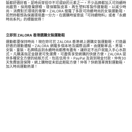
裝都舒適好看，是時尚穿搭中不可或缺的元素之一。不少品牌都加入可持續時
尚趨勢，採用廢棄膠樽、環保鞣製皮革、再生塑料等製作運動鞋，以減少時
尚、消費對於環境的衝擊。ZALORA 搜羅了多款可持續時尚的女裝運動鞋，
若然妳都想為保護環境盡一分力，在選購時留意返「可持續物料」或者「永續
時尚系列」的標籤就得！
立即到 ZALORA 香港選購女裝運動鞋
運動都要保持時尚！現在妳可於 ZALORA 香港網上選購女裝運動鞋，打造最
舒適的運動體驗。ZALORA 網羅多個本地及國際品牌，由運動單品、
男裝
、
女裝、
童裝
、名牌精品到永續時尚都應有盡有，讓妳足不出戶就能入手心水款
式。凡購滿指定金額更可免運費，可盡情享受網購的快捷方便。ZALORA 提
供多種安全方便的結賬方式，包括信用卡、PayPal 及貨到現金付款，仲有30
天免費退貨保障，網上購物從未如此輕鬆方便！仲等？快啲落單買對運動鞋，
加入時尚運動熱潮！