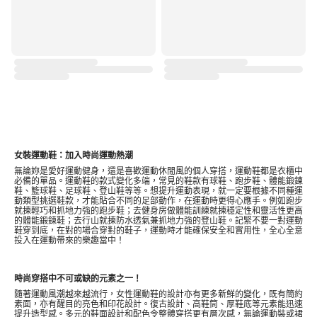
女裝運動鞋：加入時尚運動熱潮
無論妳是愛好運動健身，還是喜歡運動休閒風的個人穿搭，運動鞋都是衣櫃中
必備的單品。運動鞋的款式變化多端，常見的鞋款有球鞋、跑步鞋、體能鍛鍊
鞋、籃球鞋、足球鞋、登山鞋等等。想提升運動表現，就一定要根據不同種運
動類型挑選鞋款，才能貼合不同的足部動作，在運動時更得心應手。例如跑步
就揀輕巧和抓地力強的跑步鞋；去健身房做體能訓練就揀穩定性和靈活性更高
的體能鍛鍊鞋；去行山就揀防水透氣兼抓地力強的登山鞋。記緊不要一對運動
鞋穿到底，在對的場合穿對的鞋子，運動時才能確保安全和實用性，全心全意
投入在運動帶來的樂趣當中！
時尚穿搭中不可或缺的元素之一！
隨著運動風潮越來越流行，女性運動鞋的設計亦有更多新鮮的變化，既有簡約
素面，亦有醒目的亮色和印花設計。復古設計、高鞋筒、厚鞋底等元素能迅速
提升造型感。多元的鞋面設計和配色令整體穿搭更有層次感，無論運動裝或裙