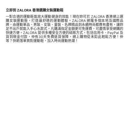
立即到 ZALORA 香港選購女裝運動鞋
一對合適的運動鞋能放大運動健身的效能！現在妳可於 ZALORA 香港網上選
購女裝運動鞋，打造最舒適的運動體驗。ZALORA 網羅多個本地及國際品
牌，由運動單品、
男裝
、女裝、
童裝
、名牌精品到永續時尚都應有盡有，讓妳
足不出戶就能入手心水款式。凡購滿指定金額更可免運費，可盡情享受網購的
快捷方便。ZALORA 提供多種安全方便的結賬方式，包括信用卡、PayPal 及
貨到現金付款，仲有30天免費退貨保障，網上購物從未如此輕鬆方便！仲
等？快啲落單買對運動鞋，加入時尚運動熱潮！