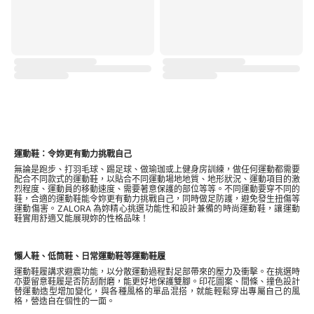
運動鞋：令妳更有動力挑戰自己
無論是跑步、打羽毛球、踢足球、做瑜珈或上健身房訓練，做任何運動都需要
配合不同款式的運動鞋，以貼合不同運動場地地質、地形狀況、運動項目的激
烈程度、運動員的移動速度、需要著意保護的部位等等。不同運動要穿不同的
鞋，合適的運動鞋能令妳更有動力挑戰自己，同時做足防護，避免發生扭傷等
運動傷害。ZALORA 為妳精心挑選功能性和設計兼備的時尚運動鞋，讓運動
鞋實用舒適又能展現妳的性格品味！
懶人鞋、低筒鞋、日常運動鞋等運動鞋履
運動鞋履講求避震功能，以分散運動過程對足部帶來的壓力及衝擊。在挑選時
亦要留意鞋履是否防刮耐磨，能更好地保護雙腳。印花圖案、間條、撞色設計
替運動造型增加變化，與各種風格的單品混搭，就能輕鬆穿出專屬自己的風
格，營造自在個性的一面。