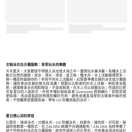
女裝泳衣及沙灘服飾：享受玩水的樂趣
炎炎夏天，大家都恨不得跳入泳池或大海之中，盡情玩水兼消暑。各種水上活
動正在熱烈展開，游泳、潛水、滑浪、直立板、獨木舟，水上活動選擇眾多，
哪一種是妳最期待的？參與不同水上活動前，記緊要準備合適的泳衣或沙灘服
飾，讓妳更自信親近陽光與海灘！想要玩比較劇烈的水上活動，例如滑浪風
帆，選擇連身泳衣相對穩妥，不容易脫落，在水上可以放膽去玩；性感的比堅
尼是夏日的人氣款式，外搭件薄紗披肩或者 Oversized 透視襯衫，若隱若現
更吸睛，而且還能起到物理防曬的作用，避免皮膚直接受到太陽紫外線的侵
害。不想曬黑就要選長袖、帶有 UV 防曬效能的泳衣。
夏日透心涼的穿搭
比堅尼、連身泳衣、分體泳衣、UV 防曬泳衣、純素色、撞色款、印花款，無
論妳喜歡哪一種款式，在 ZALORA 網購平台通通都有！ZALORA 為妳準備了
過千件時尚的泳衣及沙灘服飾，既有性感迷人的比堅尼，亦有專為滑浪而設計