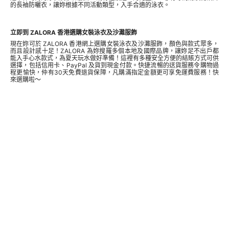
的長袖
防曬衣
，讓妳根據不同活動類型，入手合適的泳衣。
立即到 ZALORA 香港選購女裝泳衣及沙灘服飾
現在妳可於 ZALORA 香港網上選購女裝泳衣及沙灘服飾，顏色與款式眾多，
而且設計感十足！ZALORA 為妳搜羅多個本地及國際品牌，讓妳足不出戶都
能入手心水款式，為夏天玩水做好準備！這裡有多種安全方便的結賬方式可供
選擇，包括信用卡、PayPal 及貨到現金付款。快捷流暢的送貨服務令購物過
程更愉快，仲有30天免費退貨保障，凡購滿指定金額更可享免運費服務！快
來選購啦～