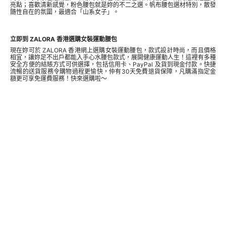
亮點；喜歡清新感覺，粉色腰包就是妳的不二之選。帆布腰包選材特別，散發
隨性自在的氛圍，最適合「山系女子」。
立即到 ZALORA 香港選購女裝運動腰包
現在妳可於 ZALORA 香港網上選購女裝運動腰包，款式設計時尚，而且價格
相宜，讓妳足不出戶都能入手心水
腰包
款式，展開健康運動人生！這裡有多種
安全方便的結賬方式可供選擇，包括信用卡、PayPal 及貨到現金付款。快捷
流暢的送貨服務令購物過程更愉快，仲有30天免費退貨保障，凡購滿指定金
額更可享免運費服務！快來選購啦～