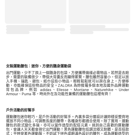
女裝運動腰包：迷你、方便的隨身運動袋
出門運動，少不了孭上一個隨身的包袋，方便攜帶幾樣必需物品。若然是去跑
步，需要的裝備很少，帶個大背囊反而顯得累贅。腰包雖然容量小，但足以放
入手機、鑰匙、銀包、紙巾這些小物品，輕輕鬆鬆就可以孭在身上，方便移
動，亦能確保這些物品的安全。ZALORA 為妳搜羅多個本地及國外品牌
運動
背包
品牌，例如 adidas、Ellesse、Montane、Naturehike、Under
Armour、Puma 等，時尚外在及功能性兼備的運動腰包這裡有齊！
戶外活動的好幫手
運動腰包迷你輕巧，是戶外活動的好幫手。內裏多袋分層設計讓妳穩妥整齊地
擺放不同小物品；可調教長度的腰帶，各種身形都適合使用。除了實用，運動
腰包的款式變化多端，亦可以當作造型的配搭元素。挑到自己喜歡的運動腰
包，會讓人天天都會孭它出門運動！黑色運動腰包低調沈穩又耐髒，是百搭款
式；平時穿素色
運動服
，不妨試下拼色或飽滿色設計的腰包，成為運動造型的