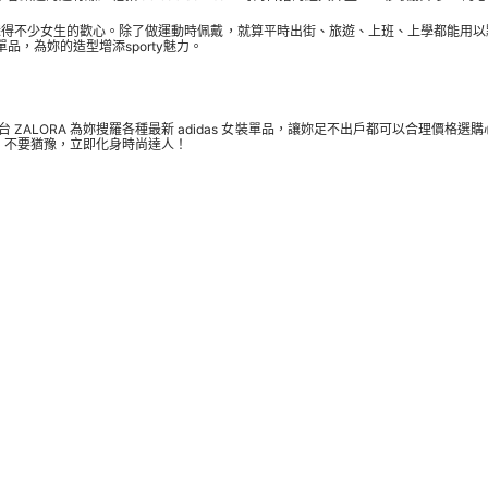
不少女生的歡心。除了做運動時佩戴，就算平時出街、旅遊、上班、上學都能用以點綴造型
品，為妳的造型增添sporty魅力。
ZALORA 為妳搜羅各種最新 adidas 女裝單品，讓妳足不出戶都可以合理價格選
。不要猶豫，立即化身時尚達人！