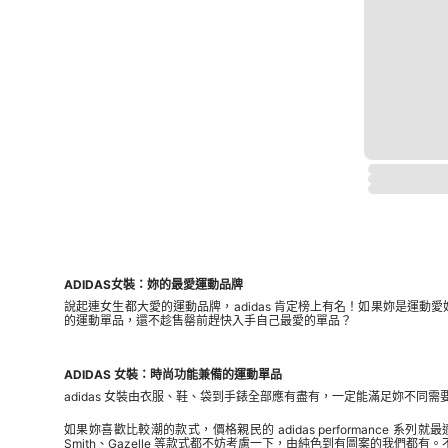
ADIDAS女裝：妳的最愛運動品牌
說起連女生都大愛的運動品牌，adidas 肯定榜上有名！如果妳是運動愛好
的運動單品，還不趁售罄前趕快入手自己最愛的單品？
ADIDAS 女裝：時尚功能兼備的運動單品
adidas 女裝由衣服、鞋、袋到手錶全部應有盡有，一定能滿足妳不
如果妳喜歡比較潮的款式，價格親民的 adidas performance 系列就最
Smith、Gazelle 等款式都不妨考慮一下，由純色到有圖案的我們都有