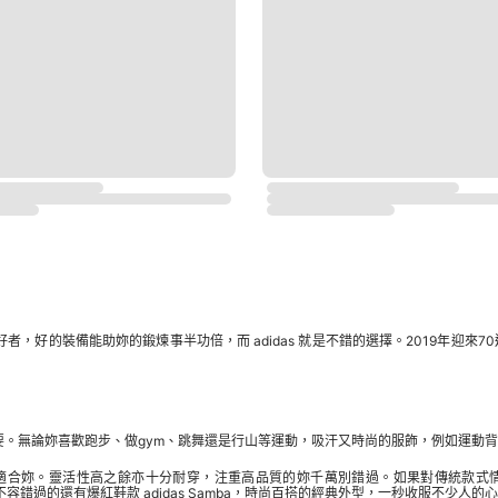
者，好的裝備能助妳的鍛煉事半功倍，而 adidas 就是不錯的選擇。2019年迎來70
同需要。無論妳喜歡跑步、做gym、跳舞還是行山等運動，吸汗又時尚的服飾，例如運
適合妳。靈活性高之餘亦十分耐穿，注重高品質的妳千萬別錯過。如果對傳統款式情有獨鍾，有型的 ad
。不容錯過的還有爆紅鞋款 adidas Samba，時尚百搭的經典外型，一秒收服不少人的