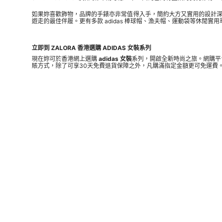
如果妳喜歡飾物，品牌的手錶亦非常值得入手，簡約大方又實用的設計深得
遊走的最佳伴履。更有多款 adidas 棒球帽、漁夫帽、運動袋等休閒實用單
立即到 ZALORA 香港選購 ADIDAS 女裝系列
現在妳可於香港網上選購
adidas 女裝
系列，開啟全新時尚之旅。網購平台 
賬方式，除了可享30天免費退貨保障之外，凡購滿指定金額更可免運費