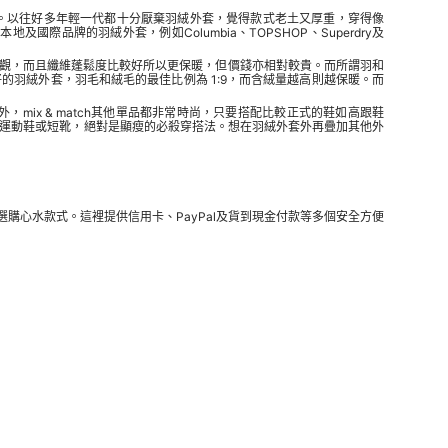
。以往好多年輕一代都十分厭棄羽絨外套，覺得款式老土又厚重，穿得像
本地及國際品牌的羽絨外套，例如Columbia、
TOPSHOP
、Superdry及
觀，而且纖維蓬鬆度比較好所以更保暖，但價錢亦相對較貴。而所謂羽和
羽絨外套，羽毛和絨毛的最佳比例為 1:9，而含絨量越高則越保暖。而
ix & match其他單品都非常時尚，只要搭配比較正式的鞋如高跟鞋
配上運動鞋或短靴，絕對是顯瘦的必殺穿搭法。想在羽絨外套外再疊加其他外
購心水款式。這裡提供信用卡、PayPal及貨到現金付款等多個安全方便