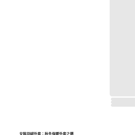
女裝羽絨外套：秋冬保暖外套之選