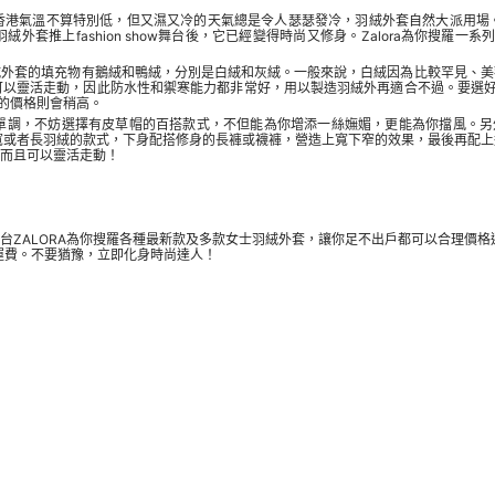
香港氣溫不算特別低，但又濕又冷的天氣總是令人瑟瑟發冷，羽絨外套自然大派用場
推上fashion show舞台後，它已經變得時尚又修身。Zalora為你搜羅一系列
絨外套的填充物有鵝絨和鴨絨，分別是白絨和灰絨。一般來說，白絨因為比較罕見、美
以靈活走動，因此防水性和禦寒能力都非常好，用以製造羽絨外再適合不過。要選好的
0的價格則會稍高。
，不妨選擇有皮草帽的百搭款式，不但能為你增添一絲嫵媚，更能為你擋風。另外，m
比較寬或者長羽絨的款式，下身配搭修身的長褲或襪褲，營造上寬下窄的效果，最後再
而且可以靈活走動！
台ZALORA為你搜羅各種最新款及多款女士羽絨外套，讓你足不出戶都可以合理價格選
運費。不要猶豫，立即化身時尚達人！