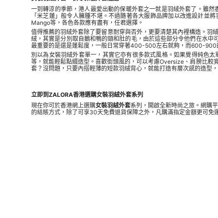
一到轉涼的季節，港人最愛出動的保暖外套之一就是羽絨外套了。雖然
「米芝蓮」般令人臃腫不堪。不過隨著各大服飾品牌加以改進設計並將羽絨外套
Mango等，各色各款應有盡有，任君選擇。
值得推薦的羽絨外套除了要留意耐穿與否外，更要清楚其內裡構造。羽
絨，其實是分別取自鵝和鴨的頸和肚的毛，由於這些部分令他們在水中可
最重要的是還是蓬鬆度，一般日常穿著400-500左右就夠，而600-90
別以為女裝羽絨外套單一，其實它亦有很多款式風格。如果覺得純色太單調
等，就能輕鬆點綴造型。喜歡街頭風的，可以考慮Oversize、肩膀
套？沒問題，只要內搭輕薄的短款羽絨背心，就能打造有層次感的造型，
立即到ZALORA香港選購女裝羽絨外套系列
現在你可於香港網上選購
女裝羽絨外套
系列，開啟全新時尚之旅。網購平
的結賬方式，除了可享30天免費退貨保障之外，凡購滿指定金額更可免