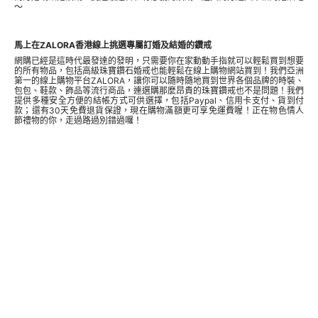
～
馬上在ZALORA香港線上挑選專屬訂婚及結婚的鑽戒
網購已經是這時代最發達的發明，只需要你在家動動手指就可以輕鬆買到想要
的所有物品，包括高級珠寶鑽石婚戒也能輕鬆在線上購物網站買到！我們亞洲
第一的線上購物平台ZALORA，讓你可以隨時隨地買到世界各個品牌的時裝、
包包、鞋款、飾品等流行商品，連選購那麼昂貴的珠寶鑽戒也不是問題！我們
提供多種安全方便的結帳方式可供選擇，包括Paypal、信用卡支付、貨到付
款；還有30天免費退貨保證，現在購物滿額更可享免運費喔！正在物色情人
節禮物的你，走過路過別錯過囉！