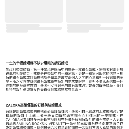
一生的幸福婚姻絕不缺少耀眼的鑽石婚戒
想起訂婚或結婚，第一件出現在腦海中的就是一枚鑽石婚戒，象徵著對兩分對
彼此的相愛結合。戒指是在婚姻中的一種承諾，更是一種無可取代的信物。獨
特的鑽石婚戒或訂婚戒指就是單單專屬於兩個人之間的心意和對一段戀情的承
諾。所以女性在挑選鑽石婚戒會有特別的要求或眼光，絕對不會馬虎選擇一個
長期的貼身珠寶首飾。最吸引女性眼光的鑽石婚戒必定是最閃耀最精緻，並且
獨特的設計還能讓女性覺得這個戒指非常有意義。
ZALORA高級優雅的訂婚與結婚鑽戒
無論是訂婚或結婚的戒指都必須謹慎挑選。最吸引自己眼球的那枚戒指必定是
精緻的設計手工釀上著高級又閃耀的珠寶鑽石而打造出的完美鑽戒。在
ZALORA可看到許多高級珠寶品牌都有各種各樣獨特設計的鑽石戒指。人氣珠
寶品牌SMILING ROCKS和 VEDANTTI一系列的高級鑽石戒指都非常適合作
為訂婚或結婚鑽戒。挑選最適合和有意義的鑽戒一起與對方邁入幸福的婚姻吧