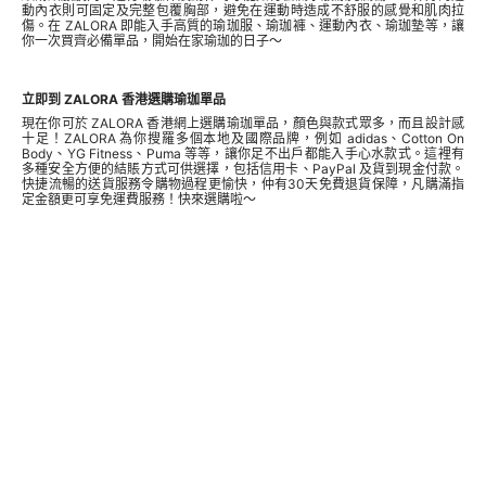
動內衣則可固定及完整包覆胸部，避免在運動時造成不舒服的感覺和肌肉拉
傷。在 ZALORA 即能入手高質的瑜珈服、瑜珈褲、運動內衣、瑜珈墊等，讓
你一次買齊必備單品，開始在家瑜珈的日子～
立即到 ZALORA 香港選購瑜珈單品
現在你可於 ZALORA 香港網上選購瑜珈單品，顏色與款式眾多，而且設計感
十足！ZALORA 為你搜羅多個本地及國際品牌，例如 adidas、Cotton On
Body、YG Fitness、Puma 等等，讓你足不出戶都能入手心水款式。這裡有
多種安全方便的結賬方式可供選擇，包括信用卡、PayPal 及貨到現金付款。
快捷流暢的送貨服務令購物過程更愉快，仲有30天免費退貨保障，凡購滿指
定金額更可享免運費服務！快來選購啦～