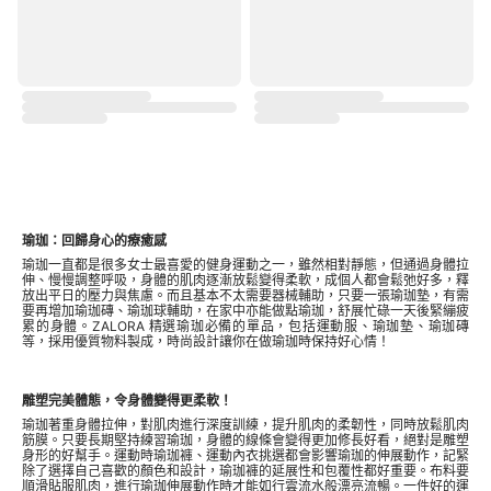
瑜珈：回歸身心的療癒感
瑜珈一直都是很多女士最喜愛的健身運動之一，雖然相對靜態，但通過身體拉
伸、慢慢調整呼吸，身體的肌肉逐漸放鬆變得柔軟，成個人都會鬆弛好多，釋
放出平日的壓力與焦慮。而且基本不太需要器械輔助，只要一張瑜珈墊，有需
要再增加瑜珈磚、瑜珈球輔助，在家中亦能做點瑜珈，舒展忙碌一天後緊繃疲
累的身體。ZALORA 精選瑜珈必備的單品，包括
運動服
、瑜珈墊、瑜珈磚
等，採用優質物料製成，時尚設計讓你在做瑜珈時保持好心情！
雕塑完美體態，令身體變得更柔軟！
瑜珈著重身體拉伸，對肌肉進行深度訓練，提升肌肉的柔韌性，同時放鬆肌肉
筋膜。只要長期堅持練習瑜珈，身體的線條會變得更加修長好看，絕對是雕塑
身形的好幫手。運動時瑜珈褲、運動內衣挑選都會影響瑜珈的伸展動作，記緊
除了選擇自己喜歡的顏色和設計，瑜珈褲的延展性和包覆性都好重要。布料要
順滑貼服肌肉，進行瑜珈伸展動作時才能如行雲流水般漂亮流暢。一件好的運