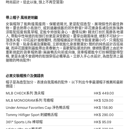
時尚設計。從此以後, 頭上不再空蕩蕩!
帶上帽子 風格更明顯
女裝帽除了能夠擋風擋雨、保暖遮陽光, 更是配搭造型、展現個性的最佳飾
物。要去熱帶小島旅行, 或到遠離煩囂的郊外野餐? 碎花連身長裙及民族珠飾
涼鞋配搭度假風草帽, 定能令妳放鬆身心、盡情玩樂! 韓流打扮於風靡各地潮
人, 帶點中性味道的街頭打扮更是深受歡迎。要穿出韓風味道, 絕對不可缺少一
頂漁夫帽。印花設計搶眼獨特, 而闊帽邊設計則能令臉蛋更顯小巧。只需配搭
牛仔外套、貼身長褲及運動鞋, 立即就能化身首爾潮女! 簡約的純色設計百搭易
襯, 而碎花圖案則最能帶出青春魅力。喜歡緊貼潮流的妳, 便絕對要趕上由近年
重新掀起的貨車帽熱潮! 無論鴨舌向前或向後, 貨車帽都能令打扮瞬間變得型
格, 更是永遠不會過時的街頭穿搭必備單品。立即入手心水設計, 為造型添上最
搶眼的時尚配件!
必買女裝帽推介及價錢表
帽子是為造型加分、表達自我風格的配件，以下列出今季最潮帽子推薦和最新
價錢：
MLB CHECK系列 漁夫帽
HK$ 449.00
MLB MONOGRAM系列 弯檐帽
HK$ 529.00
Under Armour Favorites Cap 淨色鴨舌帽
HK$ 156.90
Tommy Hilfiger Sport 刺繡鴨舌帽
HK$ 290.00
361° Sports Life 棒球帽
HK$ 95.09