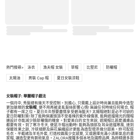
熱門搜尋>
泳衣
漁夫帽 女裝
草帽
比堅尼
防曬帽
太陽油
男裝 Cap 帽
夏日女裝涼鞋
女裝帽子: 華麗帽子戲法
一個月中, 秀髮總有幾天不受控制。別擔心, 只需戴上設計時尚兼且能夠令造型
更加搶眼的
女裝帽
, 便不用再被凌亂髮絲影響心情! 無論任何時候任何場合, 帽
子都有一席之位。夏日炎炎想要盡情享受碧海藍天? 太陽帽絕對是必不可缺的
夏日防曬對策! 除了能夠保護頭頂不受毒辣的紫外線傷害, 能夠遮擋陽光的闊帽
邊設計亦能減少臉部曬傷的機會。對愛美白的女生來說, 遮陽帽比甚麼護膚品
都要有效。到了寒冷冬天, 便是冷帽出動時! 能夠為頭部及耳朵遮擋寒風, 達到
保暖效果之餘, 冷球細節及麻花編織設計更能為造型增添幾分甜美。妳可配搭
毛衣、半截裙及羊毛外套, 打造校園風少女感覺, 又或選擇充滿小清新氣息的畫
家帽, 讓造型更有藝術氣息。ZALORA搜羅多個本地及國際品牌, 為妳精選多款