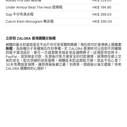
adidas rifta dad 鴨舌帽
HK$ 229.00
Under Armour Beat The Heat 遮陽帽
HK$ 194.90
Gap 牛仔布漁夫帽
HK$ 269.00
Calvin Klein Monogram 鴨舌帽
HK$ 390.00
立即到 ZALORA 香港選購女裝帽
網購的最大好處就是足不出戶亦可享受購物樂趣！現在妳可於香港網上選購
女
裝帽
，為各種日子各種場合作好準備。於 ZALORA 香港妳可以找到不同種類
的帽子潮流設計，更可一次過瀏覽多個本地及國際牌子。這裡提供信用卡、
PayPal、貨到現金付款、先買後付等方便安全的付款選擇，保障妳在網上交
易的安全。配合快捷的送貨服務，網購從未如此輕鬆方便！貨品不合心意？
30天免費退貨保障，讓妳再無後顧之憂！別再等，錯過後以後又遺憾！快來
ZALORA 選購妳的心頭好！