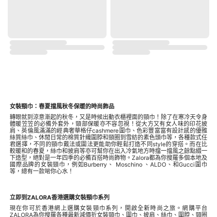
女裝頸巾：春夏擋風秋冬保暖的時尚飾品
轉眼就到涼意漸起的秋冬，又是時候出動衣櫃裡面的頸巾！除了在寒冷天令身
體暖笠笠的必備外套外，頸部保暖亦不容忽視！從大方又有女人味的印花披
肩、英倫風滿滿的經典奢華格仔cashmere圍巾、色彩豐富富有設計感的優雅
絲質絲巾、休閒日常的棉質針織圍脖和頸圈到雪紡的素色頭巾等，各種款式任
君選擇，不同的頸巾戴法或圍法更能助你輕鬆打造不同style的穿搭。而在比
較暖和的春夏，絲巾和披肩等亦可幫你在出入冷氣地方時擋一擋風之餘點綴一
下造型，絕對是一年四季的必備百搭時尚飾物。Zalora都為你搜羅多個本地及
國際品牌的女裝頸巾，例如Burberry、 Moschino 、ALDO、和Gucci
圍巾
等，總有一款啱你心水！
立即到ZALORA香港選購女裝頸巾系列
現在你可於香港網上選購女裝頸巾系列，開啟全新時尚之旅。網購平台
ZALORA為你搜羅各種最新減價折女裝頸巾、圍巾、披肩、絲巾、圍脖、頸圈