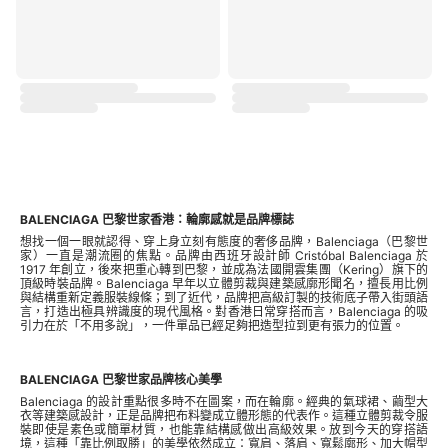
BALENCIAGA 巴黎世家香港：輪廓感就是品牌標誌
想找一個一眼就認得、穿上身立刻有態度的奢侈品牌，Balenciaga（巴黎世
家）一直是潮流圈的焦點。品牌由西班牙設計師 Cristóbal Balenciaga 於
1917 年創立，後來把重心轉到巴黎，並成為法國開雲集團（Kering）旗下的
頂級時裝品牌。Balenciaga 早年以立體剪裁與建築感廓形聞名，擅長用比例
與結構重新定義服裝線條；到了近代，品牌把高級訂製的技術底子帶入街頭語
言，打造出極具辨識度的現代風格。對香港日常穿搭而言，Balenciaga 的吸
引力在於「不用多說」，一件單品已經足夠把造型拉到更有張力的位置。
BALENCIAGA 巴黎世家品牌核心美學
Balenciaga 的設計重點很多時不在圖案，而在輪廓。經典的氣球裙、繭型大
衣等建築感設計，正是品牌把布料變成立體形態的代表作。這種立體剪裁令服
裝即使是素色或簡單材質，也能靠結構感做出高級效果。放到今天的穿搭語
境，這種「靠比例取勝」的美學依然成立：寬肩、落肩、寬鬆廓形、加大帽型