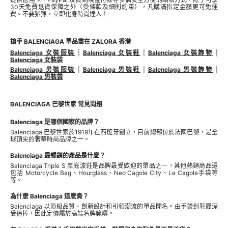
30天免費退貨保障之外（受條款及細則約束），凡購滿指定金額更可免運
費。不要猶豫，立即化身時尚達人！
搶手 BALENCIAGA 單品盡在 ZALORA 香港
Balenciaga 女裝服裝
|
Balenciaga 女裝鞋
|
Balenciaga 女裝飾物
|
Balenciaga 女裝袋
Balenciaga 男裝服裝
|
Balenciaga 男裝鞋
|
Balenciaga 男裝飾物
|
Balenciaga 男裝袋
BALENCIAGA 巴黎世家 常見問題
Balenciaga 是哪個國家的品牌？
Balenciaga 巴黎世家於1919年在西班牙創立，目前總部位於法國巴黎，是全
球頂尖的奢華時尚品牌之一。
Balenciaga 最暢銷的產品是什麼？
Balenciaga Triple S 厚底波鞋是品牌最受歡迎的單品之一，其他熱銷商品還
包括 Motorcycle Bag、Hourglass、Neo Cagole City、Le Cagole手袋等
等。
為什麼 Balenciaga 這麼貴？
Balenciaga 以頂級品質、創新設計和引領潮流的單品聞名。由手袋到鞋履深
受追捧，因此定價屬於高端名牌範疇。