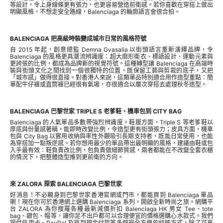
等設計，令上身線條更有張力，也更容易營造前衛感。若你喜歡在穿搭上做出
明顯風格，不想走安全路線，Balenciaga 的輪廓語言會很合拍。
BALENCIAGA 把高級時裝變成城市日常的風格符號
自 2015 年起，創意總監 Demna Gvasalia 以街頭語言重新演繹品牌，令
Balenciaga 的風格更具潮流辨識度：超大廓形衛衣、標語設計、運動元素與
更誇張的比例，都成為品牌新的視覺符號。這種轉型讓 Balenciaga 在高端時
裝與街頭文化之間找到一個很獨特的位置，既保留工藝與剪裁的底子，又把
「城市感」做得很直接。對香港人來說，這類單品特別適合用作造型重點：簡
單配牛仔褲或直筒褲已經很有氣場，亦很適合以層次穿搭去處理秋冬造型。
BALENCIAGA 巴黎世家 TRIPLE S 老爹鞋、機車包到 CITY BAG
Balenciaga 的人氣單品多數帶強烈辨識度。鞋履方面，Triple S 等老爹鞋以
厚底與份量感著稱，能即時改變比例，令造型更有街頭張力；皮具方面，機車
包與 City Bag 以實用收納與率性外觀吸引長期支持者，既能日常使用，也能
為穿搭加一點叛逆感。若你想用最少的單品帶出最明顯的風格，建議由鞋或包
入手最有效：鞋負責改比例，包負責做細節質感，兩者都能在不改變全套衣櫃
的情況下，把整體造型推到更前衛的方向。
來 ZALORA 探索 BALENCIAGA 巴黎世家
好消息！不必親身到巴黎世家香港官網或門市，都能買到 Balenciaga 單品
喇！現在你可於香港網上選購 Balenciaga 系列，開啟全新時尚之旅。網購平
台 ZALORA 為你搜羅各種最新減價折扣 Balenciaga HK 男女 Tee、tote
bag、銀包、帽等，讓你足不出戶都可以合理便宜的價格選購心水款式。我們
提供信用卡、PayPal 及貨到現金付款等多個安全方便的結賬方式，除了可享