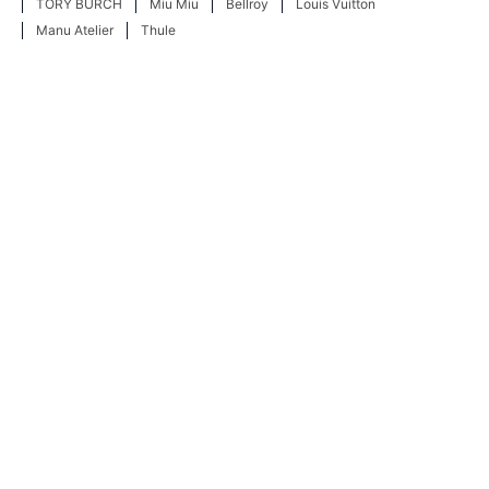
TORY BURCH
Miu Miu
Bellroy
Louis Vuitton
Manu Atelier
Thule