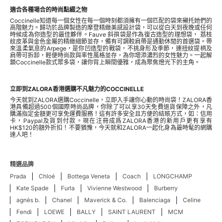
適合各種場合的時尚點綴之物
Coccinelle知道每一個女性在每一個時刻都須擁有一個匹配的袋來襯托她們的
高階魅力。歸功於品牌製造的摩登精緻美感設計袋，可以從白天到夜晚或任何
時候成為你造型的最佳夥伴。Fauve 斜孭袋是作為復古造型的理想袋， 荔枝
紋皮革與金色金屬的精緻細節並存，備有可調較肩帶是通勤休閒的首選袋。帶
來溫柔氣息的Arpege，是你凹造型的戰袋，不挑身形及季節，連扭紋提柄及
肩帶可拆卸，輕便時尚款與率性風格並存，為你增添濃烈的女性魅力。一起解
鎖Coccinelle款式眾多袋，讓你背上瞬間優雅，成為聚焦燈光下的主角。
立即到ZALORA香港選購不凡魅力的COCCINELLE
今天就到ZALORA選購Coccinelle，立即入手讓你心動的時尚袋！ZALORA香
港具備超過500個國際時尚品牌，你除了可以享30天免費退貨保障之外，凡
購滿指定金額更可享免運費服務！這有許多安全且方便的結賬方式，如：信用
卡，Paypal及貨到付款。現在注冊成爲ZALORA香港的新用戶更有享有
HK$120的額外折扣！不要猶豫，今天就和ZALORA一起化身為最時髦的網購
達人吧！
精選品牌
Prada
Chloé
Bottega Veneta
Coach
LONGCHAMP
Kate Spade
Furla
Vivienne Westwood
Burberry
agnès b.
Chanel
Maverick & Co.
Balenciaga
Celine
Fendi
LOEWE
BALLY
SAINT LAURENT
MCM