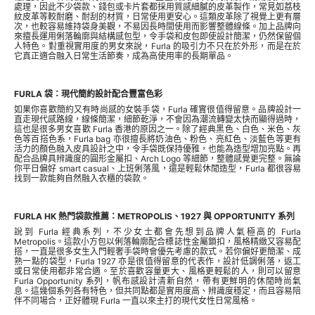
處理，因此不少袋款、錢包或卡片套都採用質感細膩的皮革製作，常見如荔枝
紋皮革等較耐磨、耐刮的材質，日常使用更安心。這類皮革除了視覺上更有層
次，也較容易維持袋身美觀，不易因長時間使用而影響整體線條。加上品牌向
來擅長運用俐落輪廓與結構感包型，令手袋和皮包即使設計簡潔，仍然保留個
人特色。對重視實用度的男女來說，Furla 的吸引力不只在於外形，而是在於
它真正適合融入日常生活節奏，成為高使用率的長期單品。
FURLA 袋：現代簡約設計配合豐富色彩
如果你喜歡簡約又有時尚感的女裝手袋，Furla 確實很值得留意。品牌設計一
直走現代感路線，線條簡潔，細節乾淨，不會因為潮流轉變太快而顯得過時，
這也是很多男女喜歡 Furla 香港的原因之一。除了經典黑色、白色、米色、灰
色等百搭色系，Furla bag 亦很擅長將奶油色、粉色、亮紅色、淡藍色等更有
活力的顏色融入皮具設計之中，令手袋既保持優雅，也能為造型增加亮點。再
配合品牌具辨識度的圓形金屬扣、Arch Logo 等細節，整體感覺更完整。無論
你平日偏好 smart casual、上班俐落風，還是輕鬆休閒造型，Furla 都很容易
找到一款能夠自然融入衣櫃的袋款。
FURLA HK 熱門袋款推薦：METROPOLIS、1927 與 OPPORTUNITY 系列
說到 Furla 經典系列，不少女士都會先想到品牌人氣極高的 Furla
Metropolis。這款小方包以俐落輪廓配合標誌性金屬鎖扣，風格精緻又容易配
搭，一直是很多女生入門輕奢手袋時會優先考慮的款式。若你偏好更簡潔、成
熟一點的袋型，Furla 1927 亦是很值得留意的代表作，設計低調俐落，返工
或日常使用都非常合適。至於喜歡容量更大、風格更輕鬆的人，則可以留意
Furla Opportunity 系列，帆布感設計清新自然，帶有更鮮明的休閒時尚氣
息。這幾個系列各有特色，但共同點都是實用度高、辨識度穩定，而且容易陪
伴不同場合，正好體現 Furla 一直以來主打的現代女性日常風格。