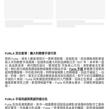
FURLA 芙拉香港：義大利輕奢手袋代表
提到 Furla，很多人都會想到它一貫俐落耐看、容易配搭，而且價格相對更容
易入手的輕奢手袋風格。這個來自義大利的品牌創立於 1927 年，多年來一直
以 高品質皮革、現代簡約設計、實用袋型 作為核心方向，深受都會女生歡
迎。相比部分過度高調或裝飾感偏重的精品手袋，
Furla 手袋
更著重日常使用
感與整體線條，外形乾淨利落，同時保留細節上的精緻度，因此不論返工、出
街、約會、旅行，甚至正式場合都很容易找到合適款式。對不少初次接觸精品
手袋的人來說，Furla 向來都是很受歡迎的入門選擇，因為它在質感、品牌辨
識度與實用性之間，拿捏得相當平衡。Furla 也有推出香水、手錶和男裝銀包
等。
FURLA 手袋用感與質感同樣出色
Furla 包包長期受歡迎，其中一個重要原因就是品牌對皮革選材與製作工藝有
穩定要求。作為義大利品牌，Furla 一直重視皮具本身的觸感、耐用度與細節