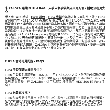
來 ZALORA 選購 FURLA BAG：入手人氣手袋與皮具更方便，購物流程更安
心
想入手 Furla 手袋、
Furla 銀包
、
Furla 手錶
或其他人氣皮具配件？除了 Furla
官網和門市，到 ZALORA 香港選購同樣方便直接！ZALORA 作為亞洲知名時
尚電商平台，集合逾 2,000 個國際與本地品牌，提供一站式購物體驗，無論
你想找適合返工使用的俐落皮革手袋、外出約會適用的小方包、容量更大的日
常通勤袋，還是作為禮物送給重視質感與時尚感的人，都可以更輕鬆比較不同
產品選擇。ZALORA Hong Kong 同時提供 100% 正貨保證，購物時自然更安
心；加上 30 天免費退貨服務*、滿額免運費*，以及信用卡、貨到付款、先買
後付等多種彈性結帳方式，整個流程更貼近日常網購需要。對重視效率、品味
與售後保障的人來說，ZALORA 香港不只是買到心儀輕奢單品，更是一個兼
顧方便、可靠與購物體驗的平台。*受細則約束
FURLA 香港常見問題 - FAQS
Furla 手袋價錢大概是多少？
Furla 手袋香港價錢約在 HK$1,500 至 HK$5,000 之間，熱門的小資款及鏈
條袋通常在 HK$2,000- HK$3,500 左右，專櫃經典如 Furla 1927、Goccia
系列深受喜愛。在 ZALORA，你可以買到減價低至 HK$1,100 的 Furla 手
袋。
Furla 包是真皮嗎？
Furla 包大部分採用真皮（特別是牛皮）製作，以其耐用、耐刮的特性著稱，
是高CP值的入門輕奢品牌。然而，並非所有款式皆為真皮，部分特殊材質、
聯名款或拼接設計可能會使用高品質的合成皮革，建議購買時查看產品描述。