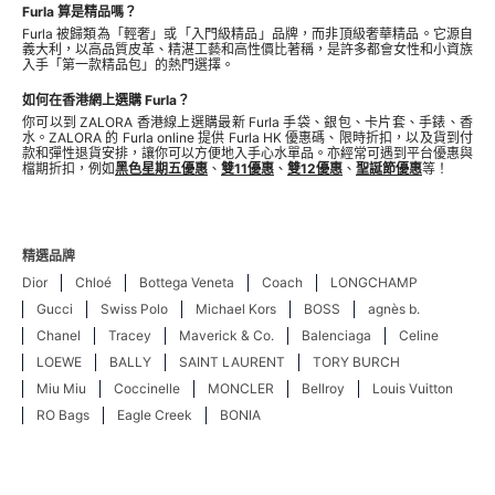
Furla 算是精品嗎？
Furla 被歸類為「輕奢」或「入門級精品」品牌，而非頂級奢華精品。它源自
義大利，以高品質皮革、精湛工藝和高性價比著稱，是許多都會女性和小資族
入手「第一款精品包」的熱門選擇。
如何在香港網上選購 Furla？
你可以到 ZALORA 香港線上選購最新 Furla 手袋、銀包、卡片套、手錶、香
水。ZALORA 的 Furla online 提供 Furla HK 優惠碼、限時折扣，以及貨到付
款和彈性退貨安排，讓你可以方便地入手心水單品。亦經常可遇到平台優惠與
檔期折扣，例如
黑色星期五優惠
、
雙11優惠
、
雙12優惠
、
聖誕節優惠
等！
精選品牌
Dior
Chloé
Bottega Veneta
Coach
LONGCHAMP
Gucci
Swiss Polo
Michael Kors
BOSS
agnès b.
Chanel
Tracey
Maverick & Co.
Balenciaga
Celine
LOEWE
BALLY
SAINT LAURENT
TORY BURCH
Miu Miu
Coccinelle
MONCLER
Bellroy
Louis Vuitton
RO Bags
Eagle Creek
BONIA