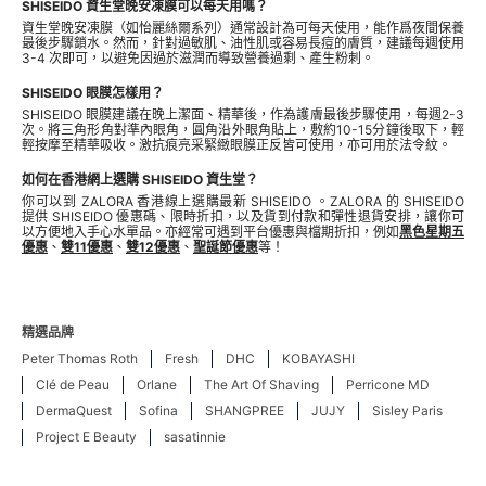
SHISEIDO 資生堂晚安凍膜可以每天用嗎？
資生堂晚安凍膜（如怡麗絲爾系列）通常設計為可每天使用，能作爲夜間保養
最後步驟鎖水。然而，針對過敏肌、油性肌或容易長痘的膚質，建議每週使用
3-4 次即可，以避免因過於滋潤而導致營養過剩、產生粉刺。
SHISEIDO 眼膜怎樣用？
SHISEIDO 眼膜建議在晚上潔面、精華後，作為護膚最後步驟使用，每週2-3
次。將三角形角對準內眼角，圓角沿外眼角貼上，敷約10-15分鐘後取下，輕
輕按摩至精華吸收。激抗痕亮采緊緻眼膜正反皆可使用，亦可用於法令紋。
如何在香港網上選購 SHISEIDO 資生堂？
你可以到 ZALORA 香港線上選購最新 SHISEIDO 。ZALORA 的 SHISEIDO
提供 SHISEIDO 優惠碼、限時折扣，以及貨到付款和彈性退貨安排，讓你可
以方便地入手心水單品。亦經常可遇到平台優惠與檔期折扣，例如
黑色星期五
優惠
、
雙11優惠
、
雙12優惠
、
聖誕節優惠
等！
精選品牌
Peter Thomas Roth
Fresh
DHC
KOBAYASHI
Clé de Peau
Orlane
The Art Of Shaving
Perricone MD
DermaQuest
Sofina
SHANGPREE
JUJY
Sisley Paris
Project E Beauty
sasatinnie