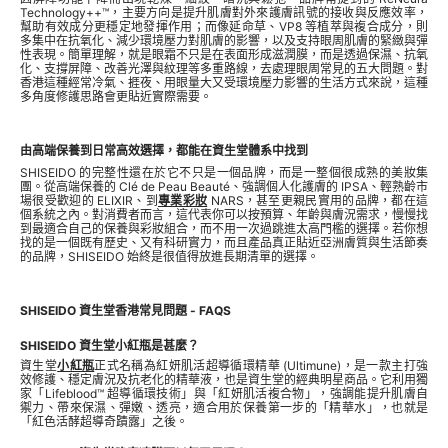
Technology++™，主要方向是提升肌膚對外來護膚訊號的接收與反應效率，
幫助有效成分更穩定地發揮作用；而像延命草、VP8 等植萃與複合成分，則
多集中在抗氧化、減少環境壓力對肌膚的影響，以及支持眼周肌膚的緊緻與彈
性表現。簡單理解，就是眼霜不只是在表面形成滋潤膜，而是透過保濕、抗氧
化、支撐屏障、改善光澤與紋理等多重路線，去處理眼周常見的五大問題。對
香港這種經常冷氣、捱夜、用眼量大又受環境壓力影響的生活方式來說，這種
多角度修護思路會更貼近實際需要。
由高端保養到日常高效選擇，都能在資生堂體系中找到
SHISEIDO 的完整性還在於它不只是一個品牌，而是一整個很成熟的美妝集
團。從高端保養的 Clé de Peau Beauté、強調個人化護膚的 IPSA、輕熟齡市
場很受歡迎的 ELIXIR、到
專業彩妝
NARS，甚至更親民實用的品牌，都在這
個系統之內。對消費者而言，這代表你可以按預算、年齡與膚況需求，慢慢找
到最適合自己的保養與彩妝組合，而不用一次過跳進太高門檻的選擇。若你想
找的是一個既有歷史、又有科研實力，而且產品真正貼近亞洲膚質與生活節奏
的品牌，SHISEIDO 始終是很值得放進長期清單的選擇。
SHISEIDO 資生堂香港常見問題 - FAQS
SHISEIDO 資生堂小紅瓶是甚麼？
資生堂
小紅瓶
正式名稱為紅妍肌活超導循環精華 (Ultimune)，是一款主打強
效修護、穩定膚況及抗老化的精華液，也是資生堂的經典明星商品。它利用獨
家「Lifeblood™ 超導循環技術」與「紅妍肌活複合物」，強調能提升肌膚自
禦力、帶來保濕、彈嫩、透亮，適合用於保養第一步的「精華水」，也就是
「紅色活酵超導奇蹟露」之後。