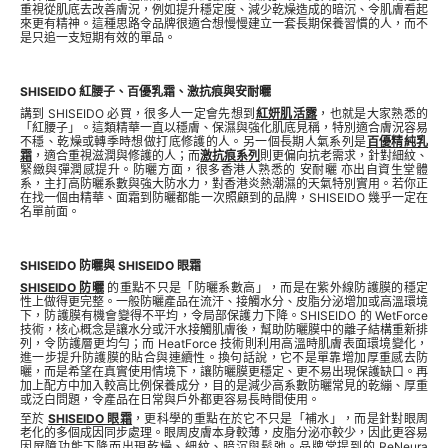
重視從肌底去改善膚況，例如提升穩定度、減少乾燥造成的暗沉、令肌膚看起
來更有精神。這種思路令品牌很適合想慢慢建立一套長期保養習慣的人，而不
是只追一支短期有效的單品。
SHISEIDO 紅腰子、百優乳霜、激抗痕與安耐曬
講到 SHISEIDO 必買，很多人一定會先想到
紅妍肌活露
，也就是大家熟悉的
「紅腰子」。這類精華一直以穩膚、保濕與強化肌底見稱，特別適合膚況容易
不穩、乾燥或轉季時想做打底修護的人。另一個長期人氣系列是
百優精純乳
霜
，適合重視滋潤與修護的人；而
激抗痕系列
則更偏向抗老需求，針對細紋、
緊緻與彈潤感提升。防曬方面，很多香港人熟悉的 安耐曬 亦出自資生堂體
系，主打高防曬系數與強大防水力，對香港炎熱潮濕的天氣特別實用。若你正
在找一個由精華、面霜到防曬都能一次照顧到的品牌，SHISEIDO 幾乎一定在
名單前面。
SHISEIDO 防曬與 SHISEIDO 眼霜
SHISEIDO 防曬
的重點不只是「防曬系數高」，而是在紫外線防護膜的穩定
性上做得更完整。一般防曬產品在流汗、接觸水分、皮脂分泌增加或高溫環境
下，防護膜有機會變得不平均，令局部保護力下降。SHISEIDO 的 WetForce
技術，核心概念是讓水分或汗水接觸肌膚後，幫助防曬膜中的離子結構重新排
列，令防護層更均勻；而 HeatForce 技術則利用高溫時肌膚表面環境變化，
進一步提升防護膜的貼合與連續性。換句話說，它不是單靠增加厚重感去防
曬，而是希望在真實使用情境下，讓防曬膜更穩定、更不易出現保護缺口。再
加上配方中加入較高比例保養成分，目的是減少高系數防曬常見的乾繃、厚重
或泛白問題，令產品在日常與戶外都更容易長時間使用。
至於
SHISEIDO 眼霜
，更科學的重點在於它不只是「補水」，而是針對眼周
老化的多個成因同步處理。眼周皮膚本身較薄，皮脂分泌亦較少，因此更容易
因屏障功能下降而出現乾燥、細紋、暗沉與鬆弛。品牌常提到的 ReNeura