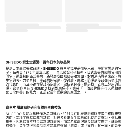
SHISEIDO 資生堂香港：百年日本美妝品牌
提到日本高端美妝品牌，
SHISEIDO
資生堂幾乎是很多人第一時間會想到的名
字。品牌自 1872 年創立以來，一直以結合科研技術、日式審美與細膩使用感
聞名，從最初的西式藥房一路發展成國際級美妝集團。對香港消費者來說，資
生堂的吸引力很直接：產品線夠完整，從護膚、底妝、防曬到髮品都有很成熟
的代表作，而且不論你是想穩定膚況、做抗老保養，還是找一支真正好用的防
曬，都很容易在 SHISEIDO 找到對應選擇。這種「一個品牌幾乎可以照顧整
套日常保養」的能力，正是它長年受歡迎的原因之一。
資生堂 肌膚細胞研究與膠原蛋白技術
SHISEIDO 長期以科研作為品牌核心，特別是在肌膚細胞與膠原蛋白相關研究
方面，累積了非常深厚的基礎。對很多香港女生與熟齡肌使用者來說，這點很
重要，因為保養不只是追求即時膚感，而是希望膚況能長期維持穩定、細緻與
有彈性。資生堂很多產品都不是單純強調「滋潤」或「亮白」某一面，而是更