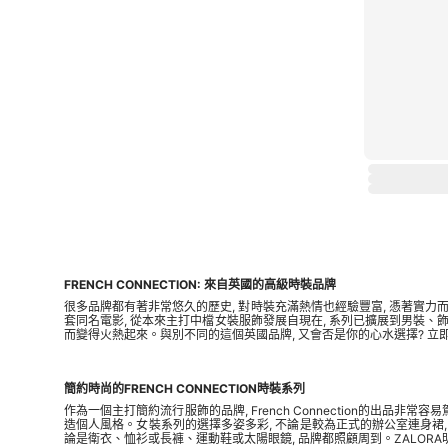
FRENCH CONNECTION: 來自英國的高級時裝品牌
很多品牌都有著非常悠久的歷史, 對時裝充滿熱情也經驗豐富, 憑著實力
套同名電影, 從本來主打中檔女裝服飾發展自現在, 系列已擴展到
男裝
、飾
而變得火熱起來。與別不同的這個英國品牌, 又會否是你的心水選擇? 立即
簡約時尚的FRENCH CONNECTION時裝系列
作為一個主打簡約流行服飾的品牌, French Connection的出
造個人風格。女裝系列的選擇多姿多彩, 不論是較為正式的辦公室連身裙, 
論是衛衣、
恤衫
或長褲、運動鞋或太陽眼鏡, 品牌都照顧周到。ZALOR