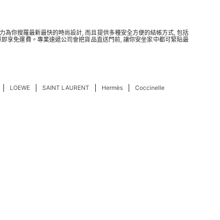
致力為你搜羅最新最快的時尚設計, 而且提供多種安全方便的結帳方式, 包括
全單即享免運費。專業速遞公司會把貨品直送門前, 讓你安坐家中都可緊貼最
LOEWE
SAINT LAURENT
Hermès
Coccinelle