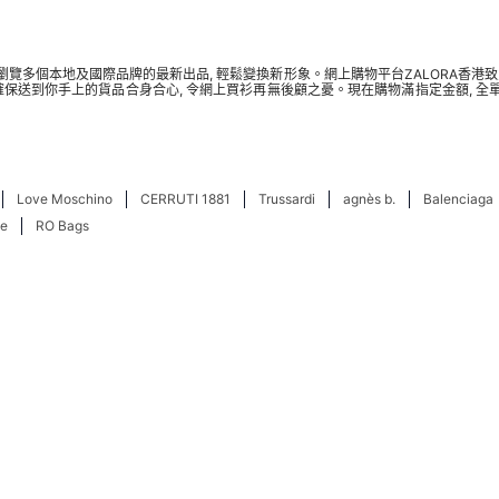
時瀏覽多個本地及國際品牌的最新出品, 輕鬆變換新形象。網上購物平台ZALORA香港
保障確保送到你手上的貨品合身合心, 令網上買衫再無後顧之憂。現在購物滿指定金額, 
Love Moschino
CERRUTI 1881
Trussardi
agnès b.
Balenciaga
te
RO Bags