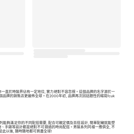
之餘亦一直於時裝界佔有一定地位, 實力絕對不容忽視。這個品牌的名字源於一
品牌的銷售店更遍佈全球。在2000年初, 品牌再次因話題性的縮寫fcuk
的系列能夠滿足你的不同配搭需要, 配合可親定價及百搭設計, 簡單配襯就能塑
物、手錶等設計都是絕對不可錯過的時尚配搭。男裝系列同樣一應俱全, 不
此以後, 隨時隨地都可買盡全球!