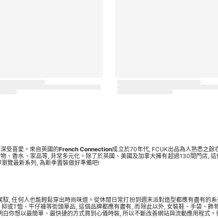
而深受喜愛。來自英國的
French Connection
成立於70年代, FCUK出品為人熟悉
物、香水、家品等, 非常多元化。除了於英國、美國及加拿大擁有超過130間門店, 這個
瀏覽最新系列, 為新季置裝做好準備吧!
品非常容易駕馭, 任何人也能輕鬆穿出時尚味道。從休閒日常打扮到週末派對造型都應有盡有
抑或T恤、牛仔褲等街頭單品, 這個品牌都應有盡有, 而除此以外, 女裝鞋、
手袋
、飾
A明白你想以最簡單、最快捷的方式買到心儀時裝, 所以不斷改善網站與流動應用程式。從